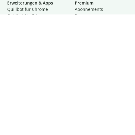
Erweiterungen & Apps
Premium
Quillbot für Chrome
Abon­ne­ments
Quillbot für Edge
Preise
Quillbot für Safari
Für Teams
Quillbot für Android
Partnerprogramm
Quillbot für iOS
Demo anfragen
Quillbot für Windows
Quillbot für macOS
Quillbot für Word
Tools
Unternehmen
Schreibhilfen
Über uns
Textkorrektur
Privatsphäre & Sicherheit
Zitieren und Originalität
Karriere
KI-Tools
Hilfe
Kontakt
Ressourcen
Folge uns