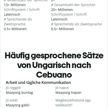
13+ Millionen
# Gesamtzahl der Sprecher
Schriftsystem / Schrift
20+ Millionen
Lateinisch
Schriftsystem / Schrift
# Sprechende als
Lateinisch
Zweitsprache
# Sprechende als Zweitsprache
0,5+ Millionen
0,5+ Millionen
Häufig gesprochene Sätze
von Ungarisch nach
Cebuano
Slide 1 of 6
Arbeit und tägliche Kommunikation
Jó reggelt
Jó napot
H
Maayong buntag
Maayong hapon
H
Jó estét
Megbeszélhetünk egy
Maayong gabii
találkozót?
A