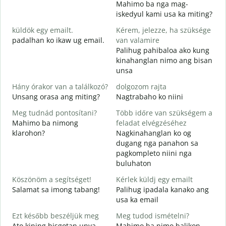
Mahimo ba nga mag-
J
iskedyul kami usa ka miting?
M
küldök egy emailt.
Kérem, jelezze, ha szüksége
g
padalhan ko ikaw ug email.
van valamire
S
Palihug pahibaloa ako kung
G
kinahanglan nimo ang bisan
unsa
I
O
Hány órakor van a találkozó?
dolgozom rajta
Unsang orasa ang miting?
Nagtrabaho ko niini
Meg tudnád pontosítani?
Több időre van szükségem a
Mahimo ba nimong
feladat elvégzéséhez
klarohon?
Nagkinahanglan ko og
H
dugang nga panahon sa
s
pagkompleto niini nga
A
buluhaton
h
Köszönöm a segítséget!
Kérlek küldj egy emailt
Salamat sa imong tabang!
Palihug ipadala kanako ang
usa ka email
Ezt később beszéljük meg
Meg tudod ismételni?
Ato kining hisgotan unya
Mahimo ba nimo balikon