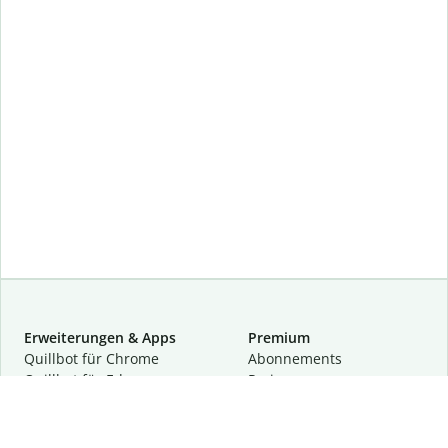
Erweiterungen & Apps
Premium
Quillbot für Chrome
Abon­ne­ments
Quillbot für Edge
Preise
Quillbot für Safari
Für Teams
Quillbot für Android
Partnerprogramm
Quillbot für iOS
Demo anfragen