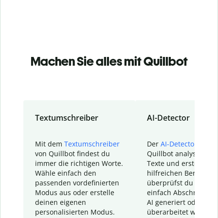
Machen Sie alles mit Quillbot
Textumschreiber
AI-Detector
Mit dem
Textumschreiber
Der
AI-Detector
von
von Quillbot findest du
Quillbot analysiert d
immer die richtigen Worte.
Texte und erstellt ei
Wähle einfach den
hilfreichen Bericht. S
passenden vordefinierten
überprüfst du schnel
Modus aus oder erstelle
einfach Abschnitte, d
deinen eigenen
AI generiert oder
personalisierten Modus.
überarbeitet wurden.