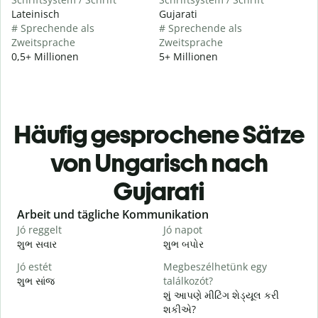
Lateinisch
Gujarati
# Sprechende als
# Sprechende als
Zweitsprache
Zweitsprache
0,5+ Millionen
5+ Millionen
Häufig gesprochene Sätze
von Ungarisch nach
Gujarati
Slide 1 of 6
Arbeit und tägliche Kommunikation
Jó reggelt
Jó napot
H
શુભ સવાર
શુભ બપોર
હ
Jó estét
Megbeszélhetünk egy
શુભ સાંજ
találkozót?
મ
શું આપણે મીટિંગ શેડ્યૂલ કરી
J
શકીએ?
શ