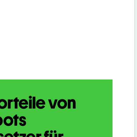
orteile von
bots
etzer für