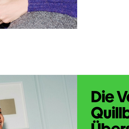
Die V
Quill
Übers