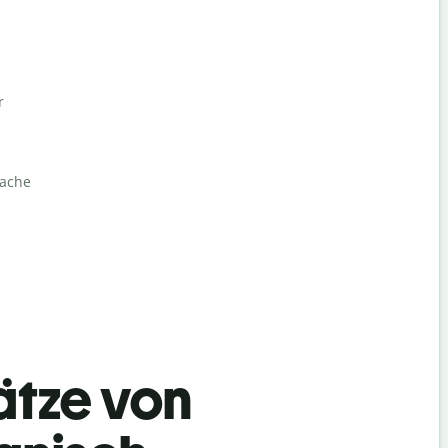
r
rache
ätze von