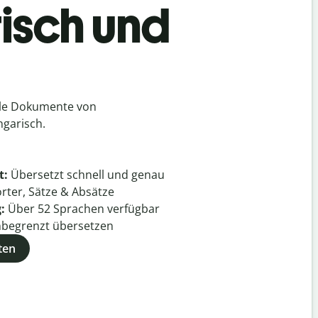
isch und
lle Dokumente von
garisch.
t:
Übersetzt schnell und genau
rter, Sätze & Absätze
g:
Über
52
Sprachen verfügbar
begrenzt übersetzen
ten