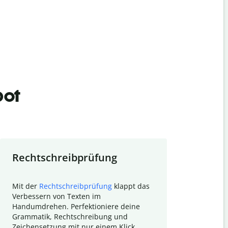
bot
Rechtschreibprüfung
Textzu
Mit der
Rechtschreibprüfung
klappt das
Mithilfe de
Verbessern von Texten im
Quillbot ka
Handumdrehen. Perfektioniere deine
Überblick ü
Grammatik, Rechtschreibung und
So wird das
Zeichensetzung mit nur einem Klick.
Forschungsa