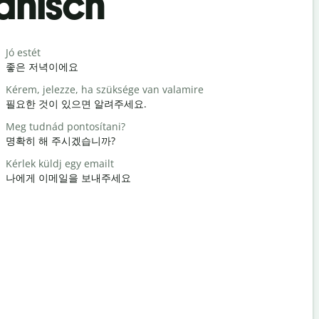
anisch
Begrüß
Jó estét
Hello / Szi
좋은 저녁이에요
안녕 / 안녕
Kérem, jelezze, ha szüksége van valamire
Hogy vagy
필요한 것이 있으면 알려주세요.
어떻게 지내
Meg tudnád pontosítani?
Szívesen
명확히 해 주시겠습니까?
천만에요
Kérlek küldj egy emailt
Elnézést /
나에게 이메일을 보내주세요
실례합니다
Hol van a 
가장 가까운