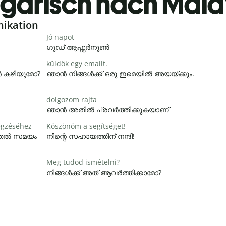
garisch nach Mal
nikation
Jó napot
ഗുഡ് ആഫ്റ്റർനൂൺ
küldök egy emailt.
ാൻ കഴിയുമോ?
ഞാൻ നിങ്ങൾക്ക് ഒരു ഇമെയിൽ അയയ്ക്കും.
dolgozom rajta
ഞാൻ അതിൽ പ്രവർത്തിക്കുകയാണ്
égzéséhez
Köszönöm a segítséget!
ൂടുതൽ സമയം
നിന്റെ സഹായത്തിന് നന്ദി!
Meg tudod ismételni?
നിങ്ങൾക്ക് അത് ആവർത്തിക്കാമോ?