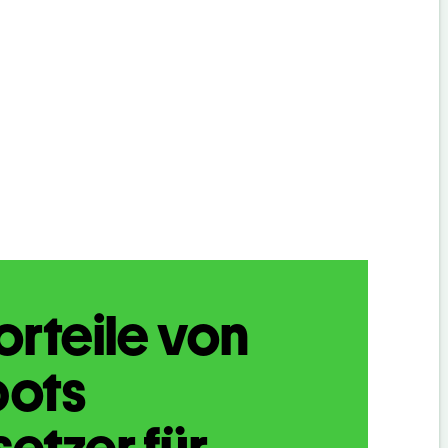
orteile von
bots
etzer für