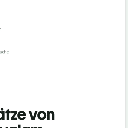
r
rache
ätze von