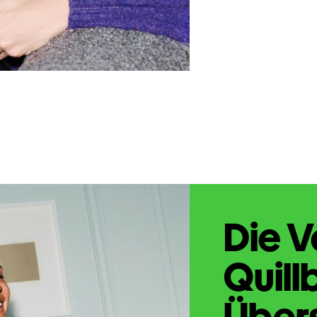
Die V
Quill
Übers