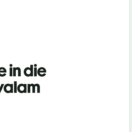
 in die
yalam