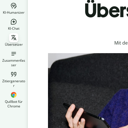
Übers
KI-Humanizer
KI-Chat
Mit d
Übersetzer
Zusammenfas
ser
Zitiergenerato
r
Quillbot für
Chrome