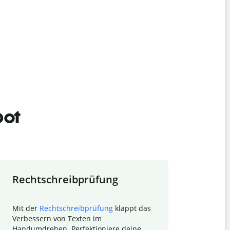
bot
Rechtschreibprüfung
Textzu
Mit der
Rechtschreibprüfung
klappt das
Mithilfe de
Verbessern von Texten im
Quillbot ka
Handumdrehen. Perfektioniere deine
Überblick ü