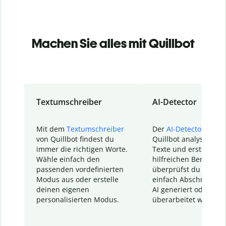
Machen Sie alles mit Quillbot
Textumschreiber
AI-Detector
Mit dem
Textumschreiber
Der
AI-Detector
von
von Quillbot findest du
Quillbot analysiert d
immer die richtigen Worte.
Texte und erstellt ei
Wähle einfach den
hilfreichen Bericht. S
passenden vordefinierten
überprüfst du schnel
Modus aus oder erstelle
einfach Abschnitte, d
deinen eigenen
AI generiert oder
personalisierten Modus.
überarbeitet wurden.