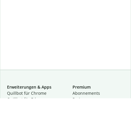
Erweiterungen & Apps
Premium
Quillbot für Chrome
Abon­ne­ments
Quillbot für Edge
Preise
Quillbot für Safari
Für Teams
Quillbot für Android
Partnerprogramm
Quillbot für iOS
Demo anfragen
Quillbot für Windows
Quillbot für macOS