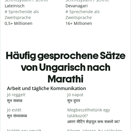
Lateinisch
Devanagari
# Sprechende als
# Sprechende als
Zweitsprache
Zweitsprache
0,5+ Millionen
16+ Millionen
Häufig gesprochene Sätze
von Ungarisch nach
Marathi
Slide 1 of 6
Arbeit und tägliche Kommunikation
Jó reggelt
Jó napot
H
शुभ सकाळ
शुभ दुपार
न
Jó estét
Megbeszélhetünk egy
शुभ संध्याकाळ
találkozót?
म
आपण मीटिंग शेड्यूल करू शकतो का?
J
küldök egy emailt.
Kérem, jelezze, ha szüksége
श