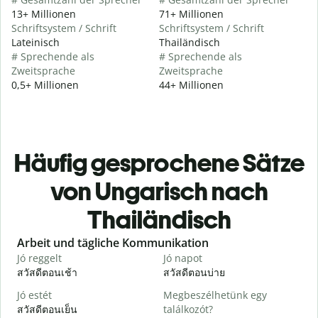
13+ Millionen
71+ Millionen
Schriftsystem / Schrift
Schriftsystem / Schrift
Lateinisch
Thailändisch
# Sprechende als
# Sprechende als
Zweitsprache
Zweitsprache
0,5+ Millionen
44+ Millionen
Häufig gesprochene Sätze
von Ungarisch nach
Thailändisch
Slide 1 of 6
Arbeit und tägliche Kommunikation
Jó reggelt
Jó napot
H
สวัสดีตอนเช้า
สวัสดีตอนบ่าย
ส
Jó estét
Megbeszélhetünk egy
สวัสดีตอนเย็น
találkozót?
ฉ