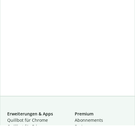
Erweiterungen & Apps
Premium
Quillbot für Chrome
Abon­ne­ments
Quillbot für Edge
Preise
Quillbot für Safari
Für Teams