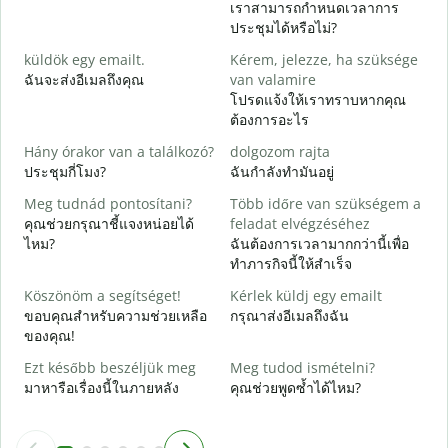
เราสามารถกำหนดเวลาการ
J
ประชุมได้หรือไม่?
ส
küldök egy emailt.
Kérem, jelezze, ha szüksége
S
ฉันจะส่งอีเมลถึงคุณ
van valamire
ด
โปรดแจ้งให้เราทราบหากคุณ
ต้องการอะไร
I
ใ
Hány órakor van a találkozó?
dolgozom rajta
ประชุมกี่โมง?
ฉันกำลังทำมันอยู่
ล
Meg tudnád pontosítani?
Több időre van szükségem a
คุณช่วยกรุณาชี้แจงหน่อยได้
feladat elvégzéséhez
H
ไหม?
ฉันต้องการเวลามากกว่านี้เพื่อ
s
ทำภารกิจนี้ให้สำเร็จ
โ
Köszönöm a segítséget!
Kérlek küldj egy emailt
ขอบคุณสำหรับความช่วยเหลือ
กรุณาส่งอีเมลถึงฉัน
ของคุณ!
Ezt később beszéljük meg
Meg tudod ismételni?
มาหารือเรื่องนี้ในภายหลัง
คุณช่วยพูดซ้ำได้ไหม?