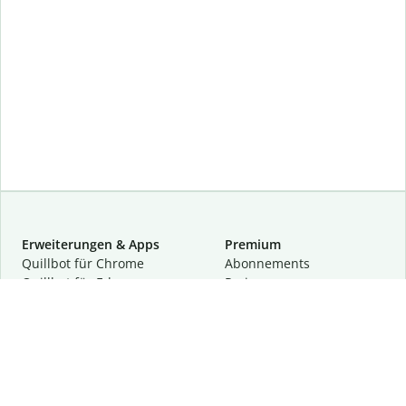
Erweiterungen & Apps
Premium
Quillbot für Chrome
Abon­ne­ments
Quillbot für Edge
Preise
Quillbot für Safari
Für Teams
Quillbot für Android
Partnerprogramm
Quillbot für iOS
Demo anfragen
Quillbot für Windows
Quillbot für macOS
Quillbot für Word