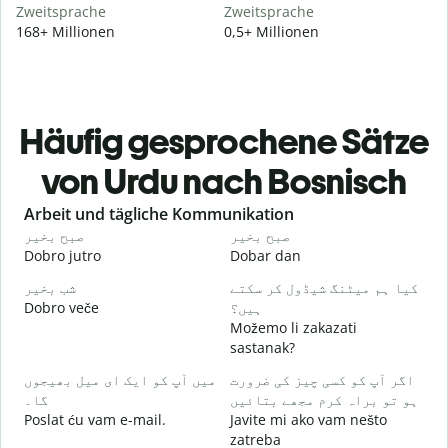
Zweitsprache
Zweitsprache
168+ Millionen
0,5+ Millionen
Häufig gesprochene Sätze
von Urdu nach Bosnisch
Slide 1 of 6
Arbeit und tägliche Kommunikation
و
صبح بخیر
صبح بخیر
Dobro jutro
Dobar dan
Z
۔
کیا ہم میٹنگ شیڈول کر سکتے
شب بخیر
Dobro veče
ہیں؟
M
Možemo li zakazati
گ
sastanak?
D
اگر آپ کو کسی چیز کی ضرورت
میں آپ کو ایک ای میل بھیجوں
۔
ہو تو براہ کرم مجھے بتائیں
گا۔
Poslat ću vam e-mail.
Javite mi ako vam nešto
zatreba
ں