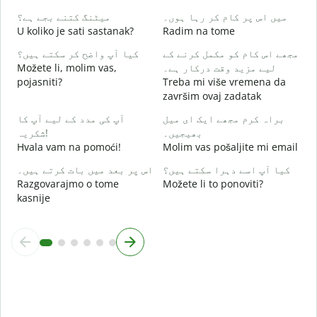
D
میں اس پر کام کر رہا ہوں۔
میٹنگ کتنے بجے ہے؟
U koliko je sati sastanak?
Radim na tome
ع
مجھے اس کام کو مکمل کرنے کے
کیا آپ واضح کر سکتے ہیں؟
D
Možete li, molim vas,
لیے مزید وقت درکار ہے۔
pojasniti?
Treba mi više vremena da
؟
završim ovaj zadatak
G
براہ کرم مجھے ایک ای میل
آپ کی مدد کے لیے آپ کا
بھیجیں۔
شکریہ!
Hvala vam na pomoći!
Molim vas pošaljite mi email
کیا آپ اسے دہرا سکتے ہیں؟
اس پر بعد میں بات کرتے ہیں۔
Razgovarajmo o tome
Možete li to ponoviti?
kasnije