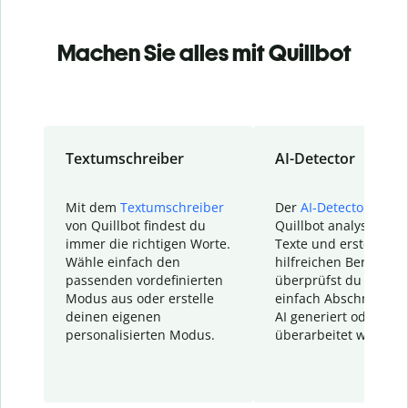
Machen Sie alles mit Quillbot
Textumschreiber
AI-Detector
Mit dem
Textumschreiber
Der
AI-Detector
von
von Quillbot findest du
Quillbot analysiert d
immer die richtigen Worte.
Texte und erstellt ei
Wähle einfach den
hilfreichen Bericht. S
passenden vordefinierten
überprüfst du schnel
Modus aus oder erstelle
einfach Abschnitte, d
deinen eigenen
AI generiert oder
personalisierten Modus.
überarbeitet wurden.