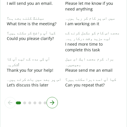
I will send you an email.
Please let me know if you
۔
need anything
Y
میں اس پر کام کر رہا ہوں۔
میٹنگ کتنے بجے ہے؟
ں
What time is the meeting?
I am working on it
Y
مجھے اس کام کو مکمل کرنے کے
کیا آپ واضح کر سکتے ہیں؟
Could you please clarify?
لیے مزید وقت درکار ہے۔
ع
I need more time to
complete this task
؟
براہ کرم مجھے ایک ای میل
آپ کی مدد کے لیے آپ کا
W
بھیجیں۔
شکریہ!
Thank you for your help!
Please send me an email
کیا آپ اسے دہرا سکتے ہیں؟
اس پر بعد میں بات کرتے ہیں۔
Let’s discuss this later
Can you repeat that?