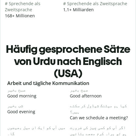
# Sprechende als
# Sprechende als Zweitsprache
Zweitsprache
1,1+ Milliarden
168+ Millionen
Häufig gesprochene Sätze
von Urdu nach Englisch
(USA)
Slide 1 of 6
Arbeit und tägliche Kommunikation
و
صبح بخیر
صبح بخیر
Good morning
Good afternoon
H
۔
کیا ہم میٹنگ شیڈول کر سکتے
شب بخیر
Good evening
ہیں؟
M
Can we schedule a meeting?
گ
میں آپ کو ایک ای میل بھیجوں
اگر آپ کو کسی چیز کی ضرورت
G
گا۔
ہو تو براہ کرم مجھے بتائیں
e