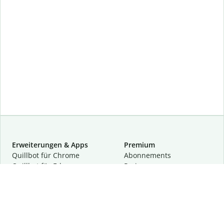
Erweiterungen & Apps
Premium
Quillbot für Chrome
Abon­ne­ments
Quillbot für Edge
Preise
Quillbot für Safari
Für Teams
Quillbot für Android
Partnerprogramm
Quillbot für iOS
Demo anfragen
Quillbot für Windows
Quillbot für macOS