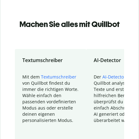
Machen Sie alles mit Quillbot
Textumschreiber
AI-Detector
Mit dem
Textumschreiber
Der
AI-Detector
von
von Quillbot findest du
Quillbot analysiert d
immer die richtigen Worte.
Texte und erstellt ei
Wähle einfach den
hilfreichen Bericht. S
passenden vordefinierten
überprüfst du schnel
Modus aus oder erstelle
einfach Abschnitte, d
deinen eigenen
AI generiert oder
personalisierten Modus.
überarbeitet wurden.