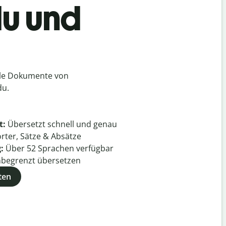
du und
lle Dokumente von
du.
t:
Übersetzt schnell und genau
rter, Sätze & Absätze
g:
Über
52
Sprachen verfügbar
begrenzt übersetzen
ten