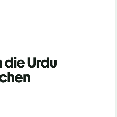
n die Urdu
achen