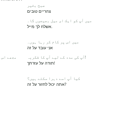
صبح بخیر
צהריים טובים
میں آپ کو ایک ای میل بھیجوں گا۔
אשלח לך מייל.
میں اس پر کام کر رہا ہوں۔
אני עובד על זה
آپ کی مدد کے لیے آپ کا شکریہ!
مجھے اس 
תודה על עזרתך!
کیا آپ اسے دہرا سکتے ہیں؟
אתה יכול לחזור על זה?