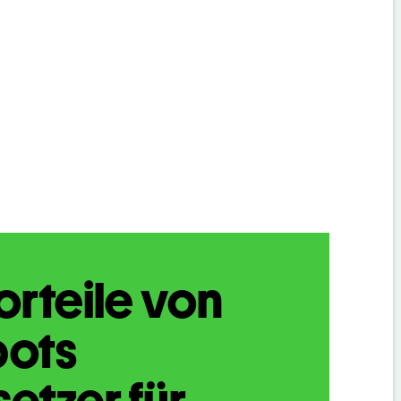
orteile von
bots
etzer für