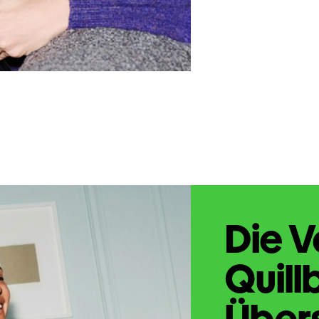
Die V
Quill
Übers