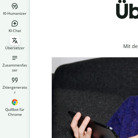
Üb
KI-Humanizer
KI-Chat
Mit d
Übersetzer
Zusammenfas
ser
Zitiergenerato
r
Quillbot für
Chrome