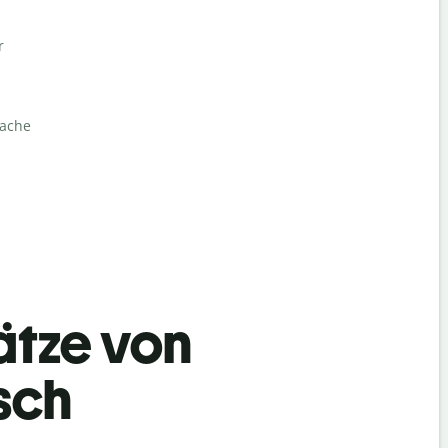
r
rache
ätze von
sch
Begrüß