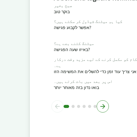
صبح بخیر
בוקר טוב
کیا ہم میٹنگ شیڈول کر سکتے ہیں؟
אפשר לקבוע פגישה?
میٹنگ کتنے بجے ہے؟
באיזו שעה הפגישה?
کام کو مکمل کرنے کے لیے مزید وقت درکار
ہے۔
אני צריך עוד זמן כדי להשלים את המשימה הזו
اس پر بعد میں بات کرتے ہیں۔
בואו נדון בזה מאוחר יותר