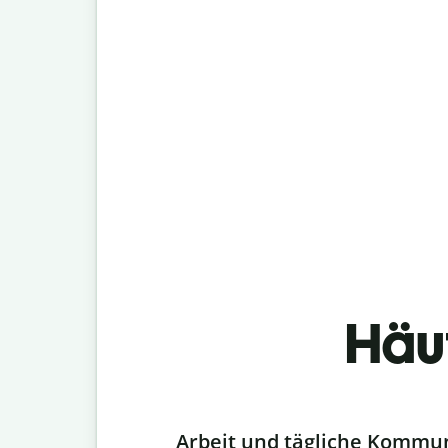
Häu
Slide 1 of 6
Arbeit und tägliche Kommu