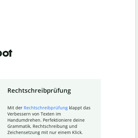
bot
Rechtschreibprüfung
Textzu
Mit der
Rechtschreibprüfung
klappt das
Mithilfe de
Verbessern von Texten im
Quillbot ka
Handumdrehen. Perfektioniere deine
Überblick ü
Grammatik, Rechtschreibung und
So wird das
Zeichensetzung mit nur einem Klick.
Forschungsa