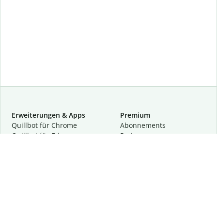
Erweiterungen & Apps
Premium
Quillbot für Chrome
Abon­ne­ments
Quillbot für Edge
Preise
Quillbot für Safari
Für Teams
Quillbot für Android
Partnerprogramm
Quillbot für iOS
Demo anfragen
Quillbot für Windows
Quillbot für macOS
Quillbot für Word
Tools
Unternehmen
Schreibhilfen
Über uns