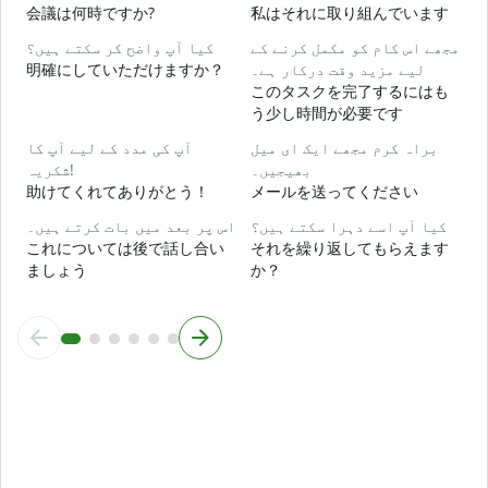
会議は何時ですか?
私はそれに取り組んでいます
مجھے اس کام کو مکمل کرنے کے
کیا آپ واضح کر سکتے ہیں؟
ع
明確にしていただけますか？
لیے مزید وقت درکار ہے۔
このタスクを完了するにはも
う少し時間が必要です
؟
براہ کرم مجھے ایک ای میل
آپ کی مدد کے لیے آپ کا
بھیجیں۔
شکریہ!
助けてくれてありがとう！
メールを送ってください
کیا آپ اسے دہرا سکتے ہیں؟
اس پر بعد میں بات کرتے ہیں۔
これについては後で話し合い
それを繰り返してもらえます
ましょう
か？