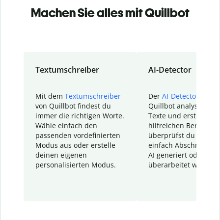
Machen Sie alles mit Quillbot
Textumschreiber
AI-Detector
Mit dem
Textumschreiber
Der
AI-Detector
von
von Quillbot findest du
Quillbot analysiert d
immer die richtigen Worte.
Texte und erstellt ei
Wähle einfach den
hilfreichen Bericht. S
passenden vordefinierten
überprüfst du schnel
Modus aus oder erstelle
einfach Abschnitte, d
deinen eigenen
AI generiert oder
personalisierten Modus.
überarbeitet wurden.