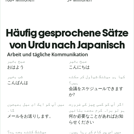
Häufig gesprochene Sätze
von Urdu nach Japanisch
Slide 1 of 6
Arbeit und tägliche Kommunikation
و
صبح بخیر
صبح بخیر
おはよう
こんにちは
۔
کیا ہم میٹنگ شیڈول کر سکتے
شب بخیر
こんばんは
ہیں؟
会議をスケジュールできます
گ
か?
اگر آپ کو کسی چیز کی ضرورت
میں آپ کو ایک ای میل بھیجوں
ہو تو براہ کرم مجھے بتائیں
گا۔
۔
メールをお送りします。
何か必要なことがあればお知
らせください
ں
میں اس پر کام کر رہا ہوں۔
میٹنگ کتنے بجے ہے؟