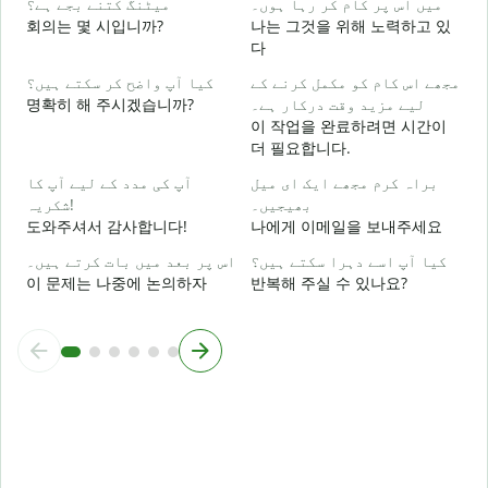
میں اس پر کام کر رہا ہوں۔
میٹنگ کتنے بجے ہے؟
회의는 몇 시입니까?
나는 그것을 위해 노력하고 있
다
ع
مجھے اس کام کو مکمل کرنے کے
کیا آپ واضح کر سکتے ہیں؟
명확히 해 주시겠습니까?
لیے مزید وقت درکار ہے۔
이 작업을 완료하려면 시간이
؟
더 필요합니다.
براہ کرم مجھے ایک ای میل
آپ کی مدد کے لیے آپ کا
بھیجیں۔
شکریہ!
도와주셔서 감사합니다!
나에게 이메일을 보내주세요
کیا آپ اسے دہرا سکتے ہیں؟
اس پر بعد میں بات کرتے ہیں۔
이 문제는 나중에 논의하자
반복해 주실 수 있나요?