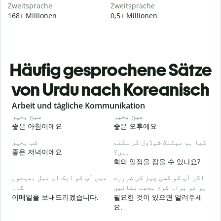
Zweitsprache
Zweitsprache
168+ Millionen
0,5+ Millionen
Häufig gesprochene Sätze
von Urdu nach Koreanisch
Slide 1 of 6
Arbeit und tägliche Kommunikation
و
صبح بخیر
صبح بخیر
좋은 아침이에요
좋은 오후에요
۔
کیا ہم میٹنگ شیڈول کر سکتے
شب بخیر
좋은 저녁이에요
ہیں؟
회의 일정을 잡을 수 있나요?
گ
اگر آپ کو کسی چیز کی ضرورت
میں آپ کو ایک ای میل بھیجوں
ہو تو براہ کرم مجھے بتائیں
گا۔
۔
이메일을 보내드리겠습니다.
필요한 것이 있으면 알려주세
요.
ں