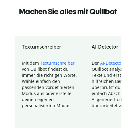
Machen Sie alles mit Quillbot
Textumschreiber
AI-Detector
Mit dem
Textumschreiber
Der
AI-Detector
von
von Quillbot findest du
Quillbot analysiert d
immer die richtigen Worte.
Texte und erstellt ei
Wähle einfach den
hilfreichen Bericht. S
passenden vordefinierten
überprüfst du schnel
Modus aus oder erstelle
einfach Abschnitte, d
deinen eigenen
AI generiert oder
personalisierten Modus.
überarbeitet wurden.