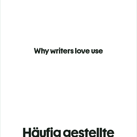
Why writers love use
Häufig gestellte