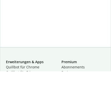
Erweiterungen & Apps
Premium
Quillbot für Chrome
Abon­ne­ments
Quillbot für Edge
Preise
Quillbot für Safari
Für Teams
Quillbot für Android
Partnerprogramm
Quillbot für iOS
Demo anfragen
Quillbot für Windows
Quillbot für macOS
Quillbot für Word
Tools
Unternehmen