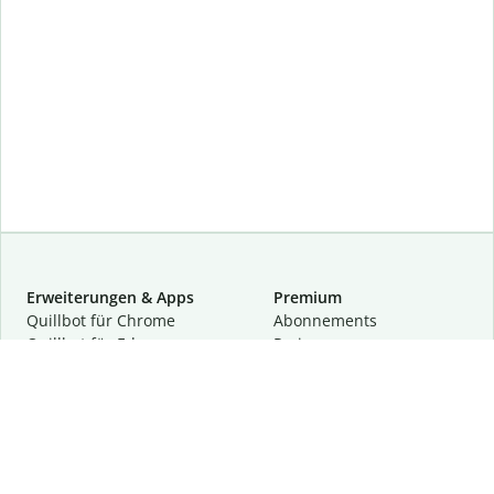
Erweiterungen & Apps
Premium
Quillbot für Chrome
Abon­ne­ments
Quillbot für Edge
Preise
Quillbot für Safari
Für Teams
Quillbot für Android
Partnerprogramm
Quillbot für iOS
Demo anfragen
Quillbot für Windows
Quillbot für macOS
Quillbot für Word