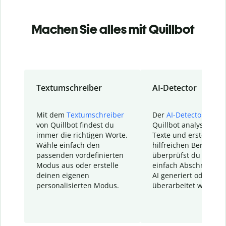
Machen Sie alles mit Quillbot
Textumschreiber
AI-Detector
Mit dem
Textumschreiber
Der
AI-Detector
von
von Quillbot findest du
Quillbot analysiert d
immer die richtigen Worte.
Texte und erstellt ei
Wähle einfach den
hilfreichen Bericht. S
passenden vordefinierten
überprüfst du schnel
Modus aus oder erstelle
einfach Abschnitte, d
deinen eigenen
AI generiert oder
personalisierten Modus.
überarbeitet wurden.