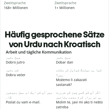
Zweitsprache
Zweitsprache
168+ Millionen
1+ Millionen
Häufig gesprochene Sätze
von Urdu nach Kroatisch
Slide 1 of 6
Arbeit und tägliche Kommunikation
و
صبح بخیر
صبح بخیر
Dobro jutro
Dobar dan
B
۔
کیا ہم میٹنگ شیڈول کر سکتے
شب بخیر
Dobra večer
ہیں؟
M
Možemo li zakazati
گ
sastanak?
D
اگر آپ کو کسی چیز کی ضرورت
میں آپ کو ایک ای میل بھیجوں
۔
ہو تو براہ کرم مجھے بتائیں
گا۔
Poslat ću vam e-mail.
Molim te, javi mi ako ti nešto
zatreba
ں