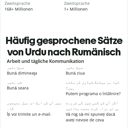
Zweitsprache
Zweitsprache
168+ Millionen
1+ Millionen
Häufig gesprochene Sätze
von Urdu nach Rumänisch
Slide 1 of 6
Arbeit und tägliche Kommunikation
و
صبح بخیر
صبح بخیر
Bună dimineaţa
Bună ziua
S
۔
کیا ہم میٹنگ شیڈول کر سکتے
شب بخیر
Bună seara
ہیں؟
N
Putem programa o întâlnire?
گ
میں آپ کو ایک ای میل بھیجوں
اگر آپ کو کسی چیز کی ضرورت
B
گا۔
ہو تو براہ کرم مجھے بتائیں
s
Îți voi trimite un e-mail.
Vă rog să-mi spuneți dacă
۔
aveți nevoie de ceva
C