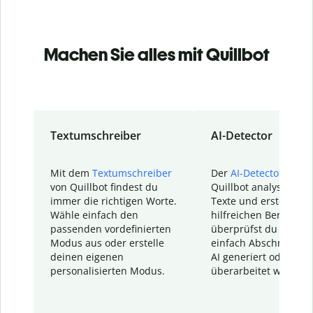
Machen Sie alles mit Quillbot
Textumschreiber
AI-Detector
Mit dem
Textumschreiber
Der
AI-Detector
von
von Quillbot findest du
Quillbot analysiert d
immer die richtigen Worte.
Texte und erstellt ei
Wähle einfach den
hilfreichen Bericht. S
passenden vordefinierten
überprüfst du schnel
Modus aus oder erstelle
einfach Abschnitte, d
deinen eigenen
AI generiert oder
personalisierten Modus.
überarbeitet wurden.