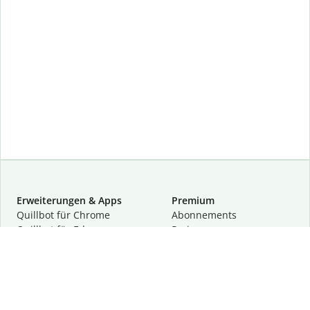
Erweiterungen & Apps
Premium
Quillbot für Chrome
Abon­ne­ments
Quillbot für Edge
Preise
Quillbot für Safari
Für Teams
Quillbot für Android
Partnerprogramm
Quillbot für iOS
Demo anfragen
Quillbot für Windows
Quillbot für macOS