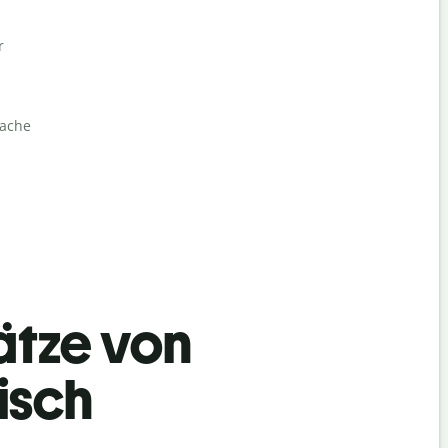
r
rache
ätze von
isch
Begrüß