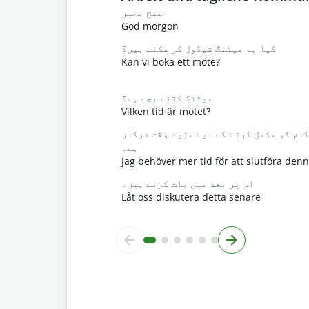
صبح بخیر
God morgon
کیا ہم میٹنگ شیڈول کر سکتے ہیں؟
Kan vi boka ett möte?
میٹنگ کتنے بجے ہے؟
Vilken tid är mötet?
کام کو مکمل کرنے کے لیے مزید وقت درکار
ہے۔
Jag behöver mer tid för att slutföra den
اس پر بعد میں بات کرتے ہیں۔
Låt oss diskutera detta senare