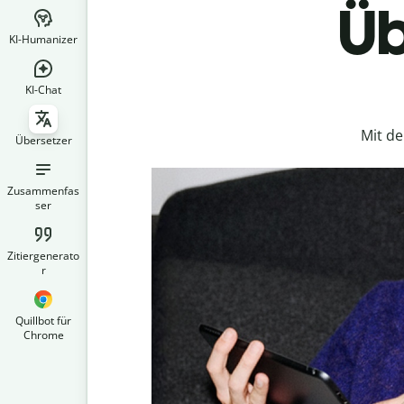
Üb
KI-Humanizer
KI-Chat
Mit d
Übersetzer
Zusammenfas
ser
Zitiergenerato
r
Quillbot für
Chrome