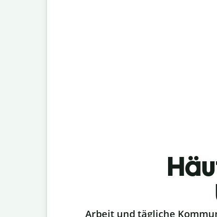
Häu
Slide 1 of 6
Arbeit und tägliche Kommu