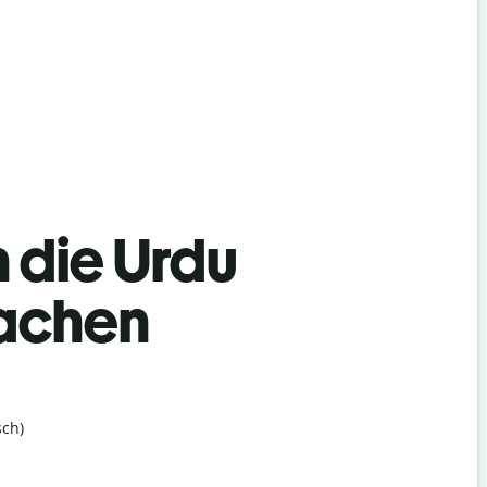
n die Urdu
achen
ch)