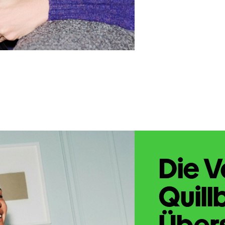
Die V
Quill
Übers