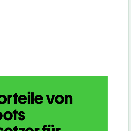
orteile von
bots
etzer für