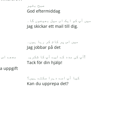
صبح بخیر
God eftermiddag
میں آپ کو ایک ای میل بھیجوں گا۔
Jag skickar ett mail till dig.
میں اس پر کام کر رہا ہوں۔
Jag jobbar på det
آپ کی مدد کے لیے آپ کا شکریہ!
مجھے اس 
Tack för din hjälp!
na uppgift
کیا آپ اسے دہرا سکتے ہیں؟
Kan du upprepa det?