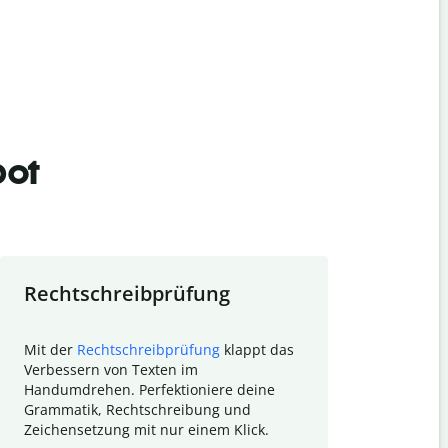
bot
Rechtschreibprüfung
Textzu
Mit der
Rechtschreibprüfung
klappt das
Mithilfe de
Verbessern von Texten im
Quillbot ka
Handumdrehen. Perfektioniere deine
Überblick ü
Grammatik, Rechtschreibung und
So wird das
Zeichensetzung mit nur einem Klick.
Forschungsa