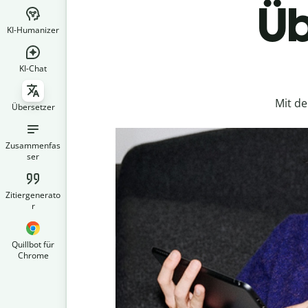
Üb
KI-Humanizer
KI-Chat
Mit d
Übersetzer
Zusammenfas
ser
Zitiergenerato
r
Quillbot für
Chrome