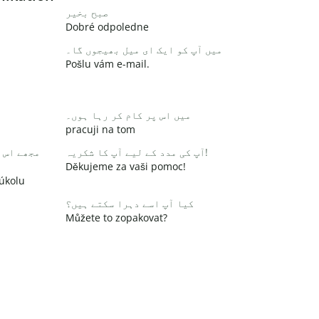
صبح بخیر
Dobré odpoledne
میں آپ کو ایک ای میل بھیجوں گا۔
Pošlu vám e-mail.
میں اس پر کام کر رہا ہوں۔
pracuji na tom
آپ کی مدد کے لیے آپ کا شکریہ!
مجھے اس 
Děkujeme za vaši pomoc!
 úkolu
کیا آپ اسے دہرا سکتے ہیں؟
Můžete to zopakovat?