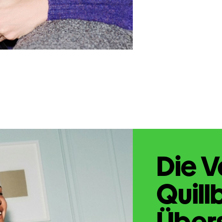
Die V
Quill
Übers