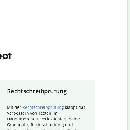
bot
Rechtschreibprüfung
Textzu
Mit der
Rechtschreibprüfung
klappt das
Mithilfe de
Verbessern von Texten im
Quillbot ka
Handumdrehen. Perfektioniere deine
Überblick ü
Grammatik, Rechtschreibung und
So wird das