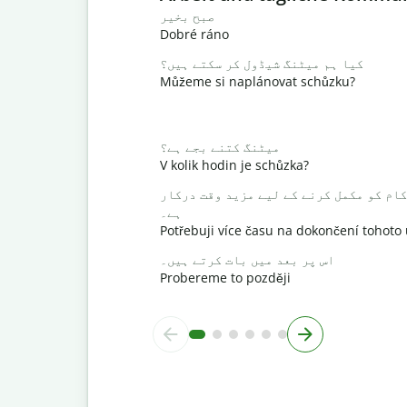
صبح بخیر
Dobré ráno
کیا ہم میٹنگ شیڈول کر سکتے ہیں؟
Můžeme si naplánovat schůzku?
میٹنگ کتنے بجے ہے؟
V kolik hodin je schůzka?
کام کو مکمل کرنے کے لیے مزید وقت درکار
ہے۔
Potřebuji více času na dokončení tohoto
اس پر بعد میں بات کرتے ہیں۔
Probereme to později