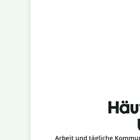
Häu
Slide 1 of 6
Arbeit und tägliche Kommu