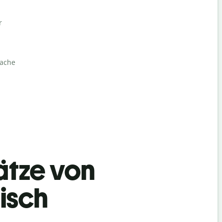
r
rache
ätze von
isch
Begrüß