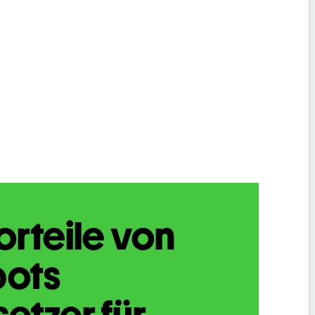
orteile von
bots
etzer für