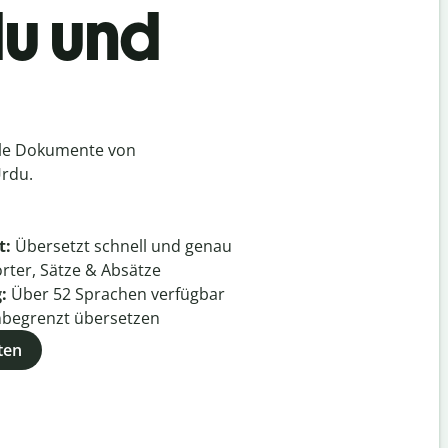
du und
h
lle Dokumente von
Urdu.
t:
Übersetzt schnell und genau
rter, Sätze & Absätze
g:
Über
52
Sprachen verfügbar
begrenzt übersetzen
ten