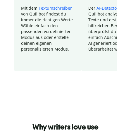
Mit dem
Textumschreiber
Der
AI-Detector
von
von Quillbot findest du
Quillbot analysiert d
immer die richtigen Worte.
Texte und erstellt ei
Wähle einfach den
hilfreichen Bericht. S
passenden vordefinierten
überprüfst du schnel
Modus aus oder erstelle
einfach Abschnitte, d
deinen eigenen
AI generiert oder
personalisierten Modus.
überarbeitet wurden.
Why writers love use