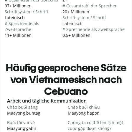
97+ Millionen
# Gesamtzahl der Sprecher
Schriftsystem / Schrift
20+ Millionen
Lateinisch
Schriftsystem / Schrift
# Sprechende als
Lateinisch
Zweitsprache
# Sprechende als Zweitsprache
11+ Millionen
0,5+ Millionen
Häufig gesprochene Sätze
von Vietnamesisch nach
Cebuano
Slide 1 of 6
Arbeit und tägliche Kommunikation
Chào buổi sáng
Chào buổi chiều
X
Maayong buntag
Maayong hapon
H
Buổi tối vui vẻ
Chúng ta có thể lên lịch một
T
Maayong gabii
cuộc gặp được không?
A