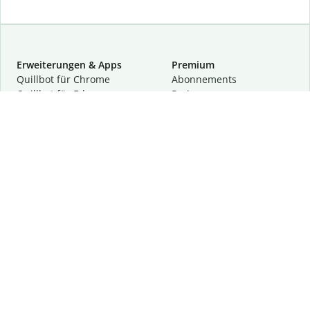
Erweiterungen & Apps
Premium
Quillbot für Chrome
Abon­ne­ments
Quillbot für Edge
Preise
Quillbot für Safari
Für Teams
Quillbot für Android
Partnerprogramm
Quillbot für iOS
Demo anfragen
Quillbot für Windows
Quillbot für macOS
Quillbot für Word
Tools
Unternehmen
Schreibhilfen
Über uns
Textkorrektur
Privatsphäre & Sicherheit
Zitieren und Originalität
Karriere
KI-Tools
Hilfe
Kontakt
Ressourcen