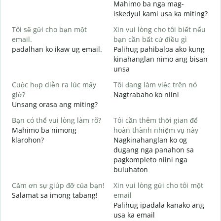
Mahimo ba nga mag-
C
iskedyul kami usa ka miting?
t
Tôi sẽ gửi cho bạn một
Xin vui lòng cho tôi biết nếu
M
email.
bạn cần bất cứ điều gì
g
padalhan ko ikaw ug email.
Palihug pahibaloa ako kung
K
kinahanglan nimo ang bisan
G
unsa
C
Cuộc họp diễn ra lúc mấy
Tôi đang làm việc trên nó
O
giờ?
Nagtrabaho ko niini
Unsang orasa ang miting?
T
Bạn có thể vui lòng làm rõ?
Tôi cần thêm thời gian để
Mahimo ba nimong
hoàn thành nhiệm vụ này
klarohon?
Nagkinahanglan ko og
K
dugang nga panahon sa
A
pagkompleto niini nga
h
buluhaton
Cảm ơn sự giúp đỡ của bạn!
Xin vui lòng gửi cho tôi một
Salamat sa imong tabang!
email
Palihug ipadala kanako ang
usa ka email