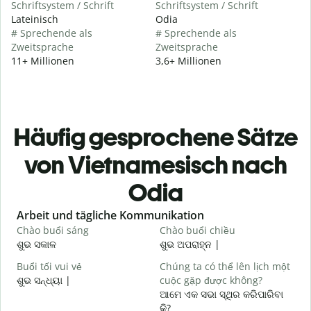
Schriftsystem / Schrift
Schriftsystem / Schrift
Lateinisch
Odia
# Sprechende als
# Sprechende als
Zweitsprache
Zweitsprache
11+ Millionen
3,6+ Millionen
Häufig gesprochene Sätze
von Vietnamesisch nach
Odia
Slide 1 of 6
Arbeit und tägliche Kommunikation
Chào buổi sáng
Chào buổi chiều
X
ଶୁଭ ସକାଳ
ଶୁଭ ଅପରାହ୍ନ |
ନ
Buổi tối vui vẻ
Chúng ta có thể lên lịch một
T
ଶୁଭ ସନ୍ଧ୍ୟା |
cuộc gặp được không?
ମ
ଆମେ ଏକ ସଭା ସ୍ଥିର କରିପାରିବା
C
କି?