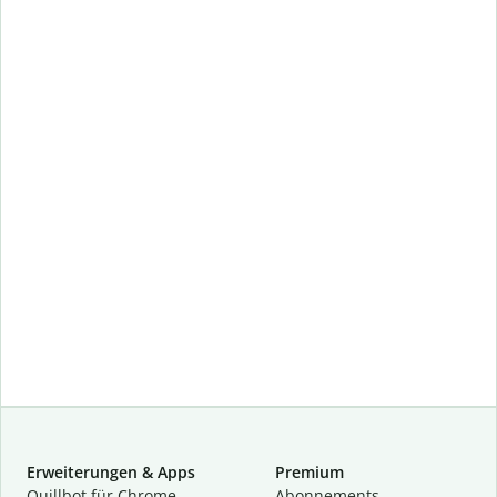
Erweiterungen & Apps
Premium
Quillbot für Chrome
Abon­ne­ments