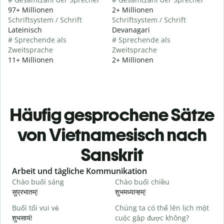
97+ Millionen
2+ Millionen
Schriftsystem / Schrift
Schriftsystem / Schrift
Lateinisch
Devanagari
# Sprechende als
# Sprechende als
Zweitsprache
Zweitsprache
11+ Millionen
2+ Millionen
Häufig gesprochene Sätze
von Vietnamesisch nach
Sanskrit
Slide 1 of 6
Arbeit und tägliche Kommunikation
Chào buổi sáng
Chào buổi chiều
X
सुप्रभातम्!
शुभमध्यान्हम्!
न
Buổi tối vui vẻ
Chúng ta có thể lên lịch một
T
शुभसायं!
cuộc gặp được không?
म