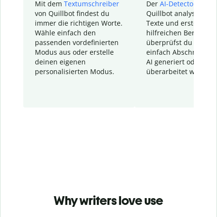
Mit dem
Textumschreiber
Der
AI-Detector
von
von Quillbot findest du
Quillbot analysiert d
immer die richtigen Worte.
Texte und erstellt ei
Wähle einfach den
hilfreichen Bericht. S
passenden vordefinierten
überprüfst du schnel
Modus aus oder erstelle
einfach Abschnitte, d
deinen eigenen
AI generiert oder
personalisierten Modus.
überarbeitet wurden.
Why writers love use