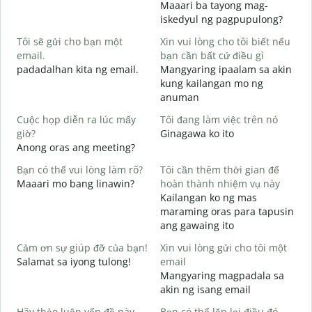
Maaari ba tayong mag-
C
iskedyul ng pagpupulong?
t
Tôi sẽ gửi cho bạn một
Xin vui lòng cho tôi biết nếu
email.
bạn cần bất cứ điều gì
padadalhan kita ng email.
Mangyaring ipaalam sa akin
K
kung kailangan mo ng
B
anuman
C
Cuộc họp diễn ra lúc mấy
Tôi đang làm việc trên nó
O
giờ?
Ginagawa ko ito
Anong oras ang meeting?
T
Bạn có thể vui lòng làm rõ?
Tôi cần thêm thời gian để
Maaari mo bang linawin?
hoàn thành nhiệm vụ này
K
Kailangan ko ng mas
S
maraming oras para tapusin
h
ang gawaing ito
Cảm ơn sự giúp đỡ của bạn!
Xin vui lòng gửi cho tôi một
Salamat sa iyong tulong!
email
Mangyaring magpadala sa
akin ng isang email
Hãy thảo luận vấn đề này
Bạn có thể lặp lại điều đó