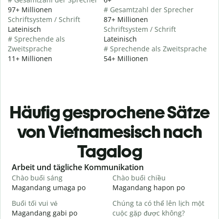
97+ Millionen
# Gesamtzahl der Sprecher
Schriftsystem / Schrift
87+ Millionen
Lateinisch
Schriftsystem / Schrift
# Sprechende als
Lateinisch
Zweitsprache
# Sprechende als Zweitsprache
11+ Millionen
54+ Millionen
Häufig gesprochene Sätze
von Vietnamesisch nach
Tagalog
Slide 1 of 6
Arbeit und tägliche Kommunikation
Chào buổi sáng
Chào buổi chiều
X
Magandang umaga po
Magandang hapon po
H
Buổi tối vui vẻ
Chúng ta có thể lên lịch một
T
Magandang gabi po
cuộc gặp được không?
A