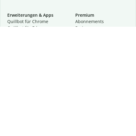
Erweiterungen & Apps
Premium
Quillbot für Chrome
Abon­ne­ments
Quillbot für Edge
Preise
Quillbot für Safari
Für Teams
Quillbot für Android
Partnerprogramm
Quillbot für iOS
Demo anfragen
Quillbot für Windows
Quillbot für macOS
Quillbot für Word
Tools
Unternehmen
Schreibhilfen
Über uns
Textkorrektur
Privatsphäre & Sicherheit
Zitieren und Originalität
Karriere
KI-Tools
Hilfe
Kontakt
Ressourcen
Folge uns