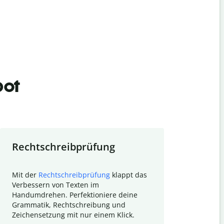
bot
Rechtschreibprüfung
Textzu
Mit der
Rechtschreibprüfung
klappt das
Mithilfe de
Verbessern von Texten im
Quillbot ka
Handumdrehen. Perfektioniere deine
Überblick ü
Grammatik, Rechtschreibung und
So wird das
Zeichensetzung mit nur einem Klick.
Forschungsa