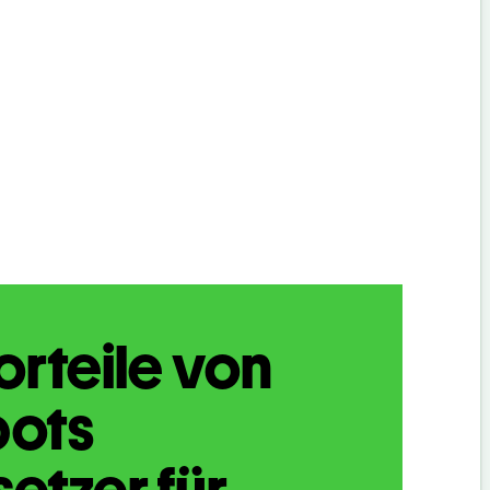
orteile von
bots
etzer für