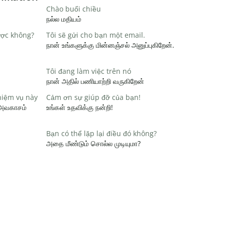
Chào buổi chiều
நல்ல மதியம்
ược không?
Tôi sẽ gửi cho bạn một email.
நான் உங்களுக்கு மின்னஞ்சல் அனுப்புகிறேன்.
Tôi đang làm việc trên nó
நான் அதில் பணியாற்றி வருகிறேன்
hiệm vụ này
Cảm ơn sự giúp đỡ của bạn!
 அவகாசம்
உங்கள் உதவிக்கு நன்றி!
Bạn có thể lặp lại điều đó không?
அதை மீண்டும் சொல்ல முடியுமா?