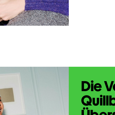
Die V
Quill
Übers