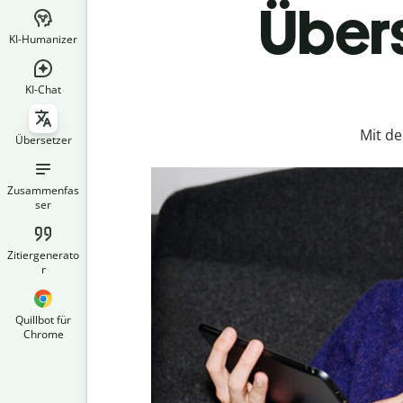
Übers
KI-Humanizer
KI-Chat
Mit d
Übersetzer
Zusammenfas
ser
Zitiergenerato
r
Quillbot für
Chrome