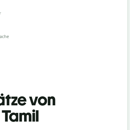
r
rache
ätze von
 Tamil
Begrüß