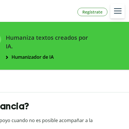
Regístrate
Humaniza textos creados por
IA.
Humanizador de IA
tancia?
poyo cuando no es posible acompañar a la