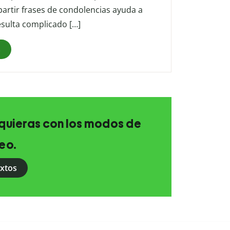
artir frases de condolencias ayuda a
sulta complicado […]
s
e quieras con los modos de
eo.
extos