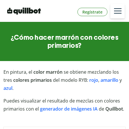
Regístrate
¿Cómo hacer marrón con colores
primarios?
En pintura, el
color marrón
se obtiene mezclando los
tres
colores primarios
del modelo RYB:
rojo
,
amarillo
y
azul
.
Puedes visualizar el resultado de mezclas con colores
primarios con el
generador de imágenes IA
de
Quillbot
.