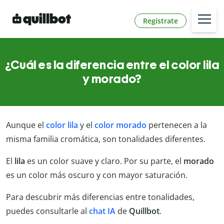
Regístrate
¿Cuál es la diferencia entre el color lila
y morado?
Aunque el
color lila
y el
color
morado
pertenecen a la
misma familia cromática, son tonalidades diferentes.
El
lila
es un color suave y claro. Por su parte, el
morado
es un color más oscuro y con mayor saturación.
Para descubrir más diferencias entre tonalidades,
puedes consultarle al
chat IA
de
Quillbot
.