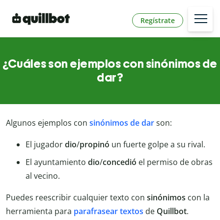
Regístrate
¿Cuáles son ejemplos con sinónimos de
dar?
Algunos ejemplos con
sinónimos de dar
son:
El jugador
dio
/
propinó
un fuerte golpe a su rival.
El ayuntamiento
dio
/
concedió
el permiso de obras
al vecino.
Puedes reescribir cualquier texto con
sinónimos
con la
herramienta para
parafrasear textos
de
Quillbot
.