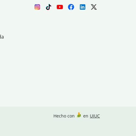
da
Hecho con
en
UIUC