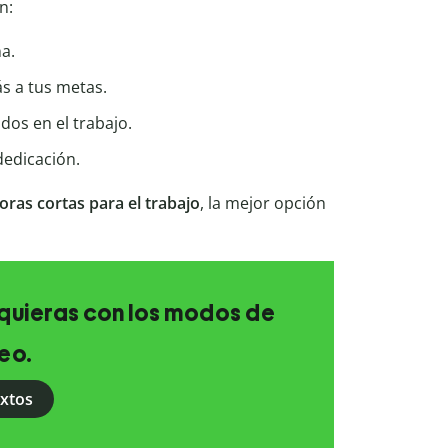
n:
a.
s a tus metas.
ados en el trabajo.
dedicación.
oras cortas para el trabajo
, la mejor opción
e quieras con los modos de
eo.
extos