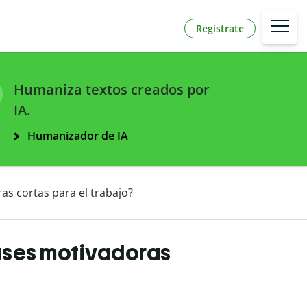
Regístrate
Humaniza textos creados por
IA.
Humanizador de IA
as cortas para el trabajo?
rases motivadoras