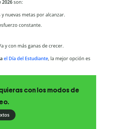
te 2026
son:
s y nuevas metas por alcanzar.
esfuerzo constante.
/a y con más ganas de crecer.
ra
el Día del Estudiante
, la mejor opción es
e quieras con los modos de
eo.
extos