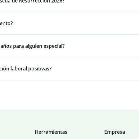
ascua de Resurrección 2026?
iento?
años para alguien especial?
ión laboral positivas?
Herramientas
Empresa