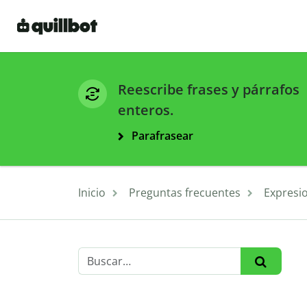
Reescribe frases y párrafos
enteros.
Parafrasear
Inicio
Preguntas frecuentes
Expresi