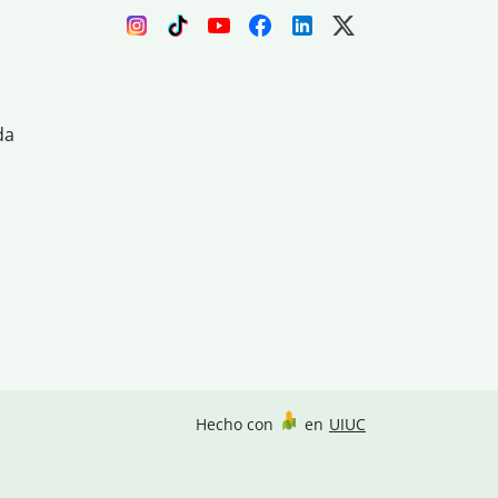
da
Hecho con
en
UIUC