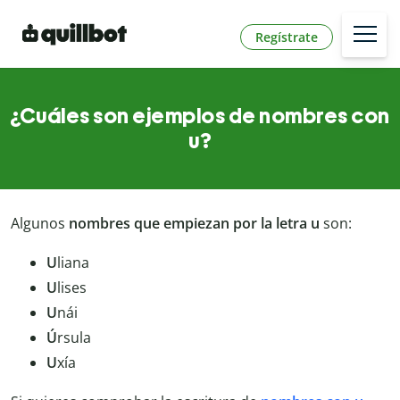
Regístrate
¿Cuáles son ejemplos de nombres con
u?
Algunos
nombres que empiezan por la letra u
son:
U
liana
U
lises
U
nái
Ú
rsula
U
xía