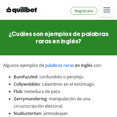
Regístrate
¿Cuáles son ejemplos de palabras
raras en inglés?
Algunos ejemplos de
palabras raras
en inglés
son:
Bumfuzzled
: confundido o perplejo.
Collywobbles
: calambres en el estómago.
Flub
: metedura de pata.
Gerrymandering
: manipulación de una
circunscripción electoral.
Nudiustertian
: antesdeayer.