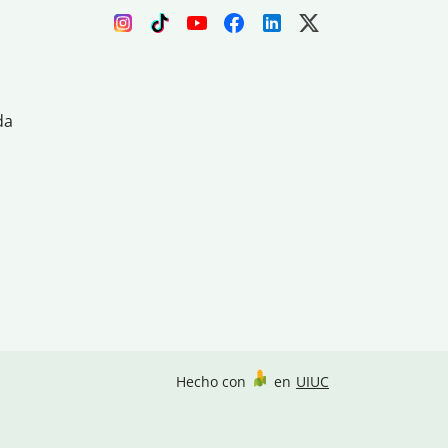
da
Hecho con
en
UIUC