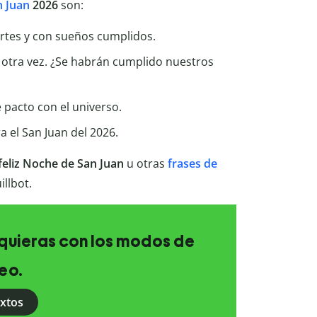
n Juan
2026
son:
rtes y con sueños cumplidos.
 otra vez. ¿Se habrán cumplido nuestros
 pacto con el universo.
 el San Juan del 2026.
 feliz Noche de San Juan
u otras
frases de
llbot.
e quieras con los modos de
eo.
extos