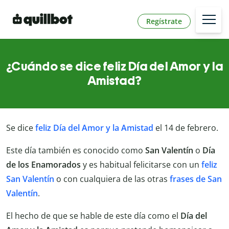
Regístrate
¿Cuándo se dice feliz Día del Amor y la
Amistad?
Se dice
feliz Día del Amor y la Amistad
el 14 de febrero.
Este día también es conocido como
San Valentín
o
Día
de los Enamorados
y es habitual felicitarse con un
feliz
San Valentín
o con cualquiera de las otras
frases de San
Valentín
.
El hecho de que se hable de este día como el
Día del