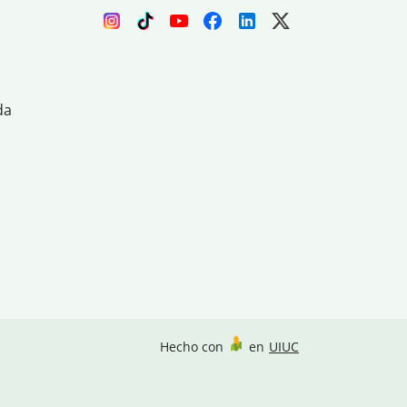
da
Hecho con
en
UIUC