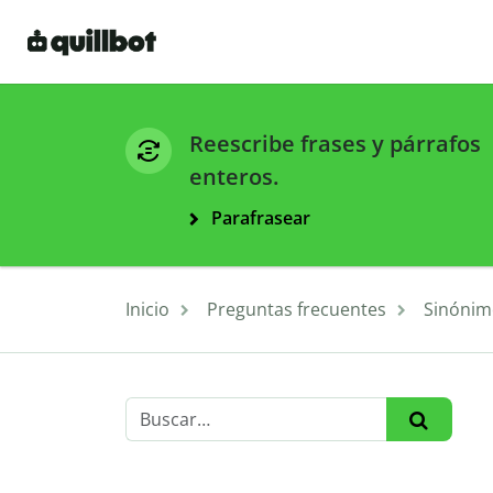
Reescribe frases y párrafos
enteros.
Parafrasear
Inicio
Preguntas frecuentes
Sinónim