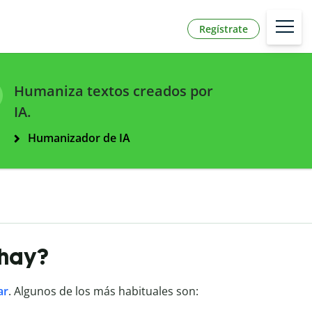
Regístrate
Humaniza textos creados por
IA.
Humanizador de IA
 hay?
ar
. Algunos de los más habituales son: