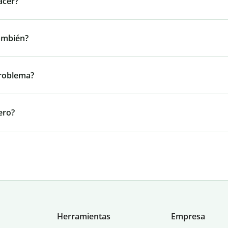
acer?
ambién?
problema?
ero?
Herramientas
Empresa