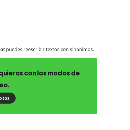
bot
puedes reescribir textos con sinónimos.
e quieras con los modos de
eo.
extos