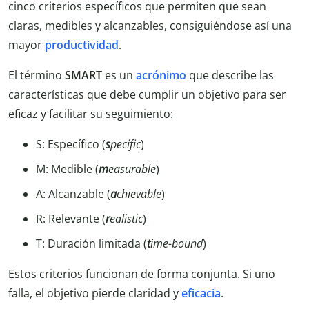
cinco criterios específicos que permiten que sean
claras, medibles y alcanzables, consiguiéndose así una
mayor
productividad
.
El término
SMART
es un
acrónimo
que describe las
características que debe cumplir un objetivo para ser
eficaz y facilitar su seguimiento:
S: Específico (
s
pecific
)
M: Medible (
m
easurable
)
A: Alcanzable (
a
chievable
)
R: Relevante (
r
ealistic
)
T: Duración limitada (
t
ime-bound
)
Estos criterios funcionan de forma conjunta. Si uno
falla, el objetivo pierde claridad y
eficacia
.