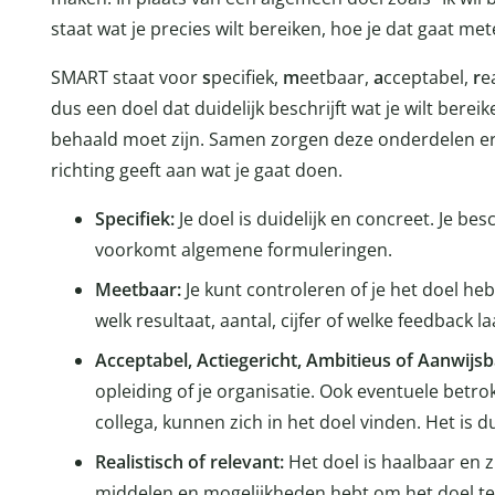
staat wat je precies wilt bereiken, hoe je dat gaat m
SMART staat voor
s
pecifiek,
m
eetbaar,
a
cceptabel,
r
e
dus een doel dat duidelijk beschrijft wat je wilt bere
behaald moet zijn. Samen zorgen deze onderdelen ervo
richting geeft aan wat je gaat doen.
Specifiek:
Je doel is duidelijk en concreet. Je bes
voorkomt algemene formuleringen.
Meetbaar:
Je kunt controleren of je het doel heb
welk resultaat, aantal, cijfer of welke feedback laa
Acceptabel, Actiegericht, Ambitieus of Aanwijs
opleiding of je organisatie. Ook eventuele betro
collega, kunnen zich in het doel vinden. Het is du
Realistisch of relevant:
Het doel is haalbaar en zin
middelen en mogelijkheden hebt om het doel te