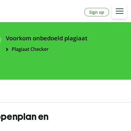
Sign up
Voorkom onbedoeld plagiaat
Plagiaat Checker
ppenplan en