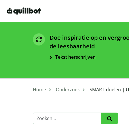
Doe inspiratie op en vergro
de leesbaarheid
Tekst herschrijven
Home
Onderzoek
SMART-doelen | U