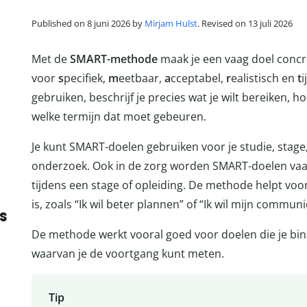
Published on 8 juni 2026 by
Mirjam Hulst
. Revised on 13 juli 2026
Met de
SMART-methode
maak je een vaag doel concr
voor
s
pecifiek,
m
eetbaar,
a
cceptabel,
r
ealistisch en
t
i
gebruiken, beschrijf je precies wat je wilt bereiken, h
welke termijn dat moet gebeuren.
Je kunt SMART-doelen gebruiken voor je studie, stage,
onderzoek. Ook in de zorg worden SMART-doelen vaak
tijdens een stage of opleiding. De methode helpt voora
is, zoals “Ik wil beter plannen” of “Ik wil mijn commun
s
De methode werkt vooral goed voor doelen die je bin
waarvan je de voortgang kunt meten.
Tip