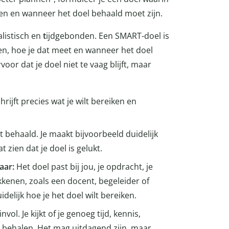
eten en wanneer het doel behaald moet zijn.
alistisch en
t
ijdgebonden. Een SMART-doel is
iken, hoe je dat meet en wanneer het doel
or dat je doel niet te vaag blijft, maar
chrijft precies wat je wilt bereiken en
t behaald. Je maakt bijvoorbeeld duidelijk
t zien dat je doel is gelukt.
baar:
Het doel past bij jou, je opdracht, je
kkenen, zoals een docent, begeleider of
idelijk hoe je het doel wilt bereiken.
vol. Je kijkt of je genoeg tijd, kennis,
 behalen. Het mag uitdagend zijn, maar