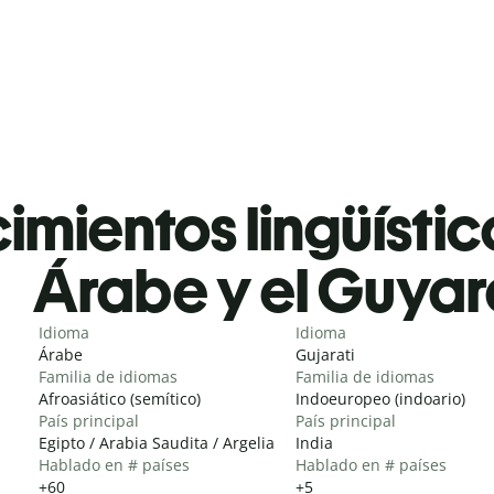
mientos lingüístic
Árabe y el Guyar
Idioma
Idioma
Árabe
Gujarati
Familia de idiomas
Familia de idiomas
Afroasiático (semítico)
Indoeuropeo (indoario)
País principal
País principal
Egipto / Arabia Saudita / Argelia
India
Hablado en # países
Hablado en # países
+60
+5