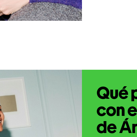
Qué 
con e
de Ár