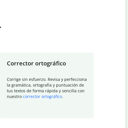
t
Corrector ortográfico
Resumid
Corrige sin esfuerzo. Revisa y perfecciona
Deja que el
la gramática, ortografía y puntuación de
Quillbot si
tus textos de forma rápida y sencilla con
investigació
nuestro
corrector ortográfico
.
electrónico
visión gener