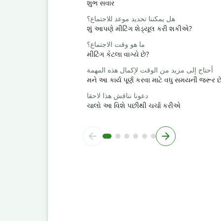
શુભ સવાર
هل يمكننا تحديد موعد للاجتماع؟
શું આપણે મીટિંગ શેડ્યૂલ કરી શકીએ?
ما هو وقت الاجتماع؟
મીટિંગ કેટલા વાગ્યે છે?
أحتاج إلى مزيد من الوقت لإكمال هذه المهمة
મને આ કાર્ય પૂર્ણ કરવા માટે વધુ સમયની જરૂર છ
دعونا نناقش هذا لاحقا
ચાલો આ વિશે પછીથી ચર્ચા કરીએ