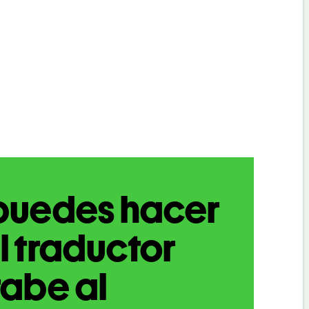
puedes hacer
l traductor
abe al