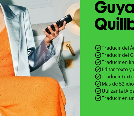
Guya
Quill
Traducir del Á
Traducir del G
Traducir en lí
Editar texto y
Traducir texto
Más de 52 idi
Utilizar la IA 
Traducir en un