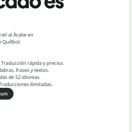
rcado es
atí al Árabe en
 Quillbot.
:
Traducción rápida y precisa.
labras, frases y textos.
Más de
52
idiomas.
Traducciones ilimitadas.
mium