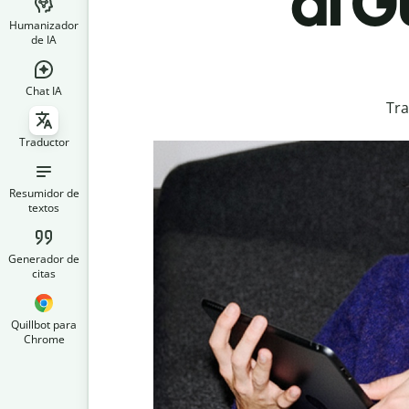
al G
Humanizador
de IA
Chat IA
Tra
Traductor
Resumidor de
textos
Generador de
citas
Quillbot para
Chrome