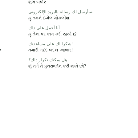
શુભ બપોર
سأرسل لك رسالة بالبريد الإلكتروني.
હું તમને ઈમેલ મોકલીશ.
أنا أعمل على ذلك
હું તેના પર કામ કરી રહ્યો છું
شكرا لك على مساعدتك!
ે
તમારી મદદ બદલ આભાર!
هل يمكنك تكرار ذلك؟
શું તમે તે પુનરાવર્તન કરી શકો છો?