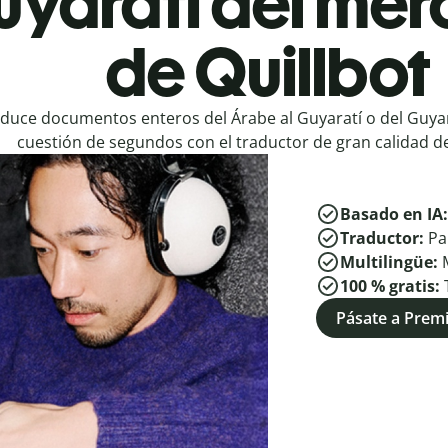
uyaratí del me
de Quillbot
duce documentos enteros del Árabe al Guyaratí o del Guyar
cuestión de segundos con el traductor de gran calidad de
Basado en IA
Traductor:
Pa
Multilingüe:
100 % gratis:
Pásate a Pre