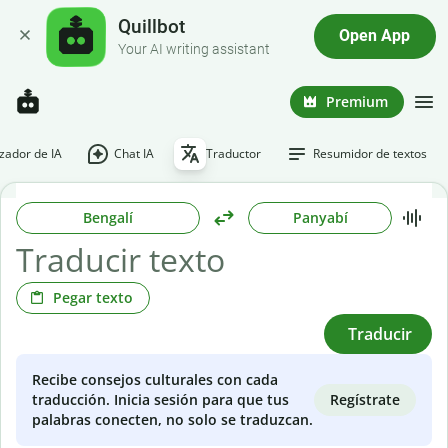
Quillbot
Open App
Your AI writing assistant
Premium
ador de IA
Chat IA
Traductor
Resumidor de textos
Bengalí
Panyabí
Pegar texto
Traducir
Recibe consejos culturales con cada
Regístrate
traducción. Inicia sesión para que tus
palabras conecten, no solo se traduzcan.