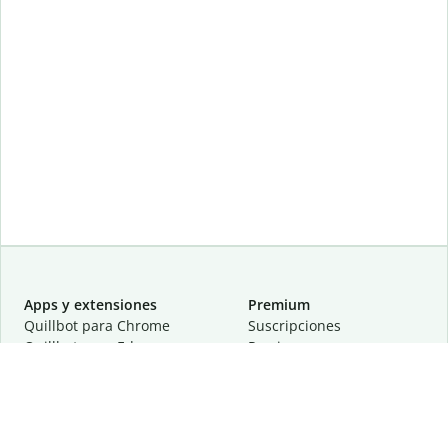
Apps y extensiones
Premium
Quillbot para Chrome
Suscripciones
Quillbot para Edge
Precios
Quillbot para Safari
Para equipos
Quillbot para Android
Afiliación
Quillbot para iOS
Solicita una demostración
Quillbot para Windows