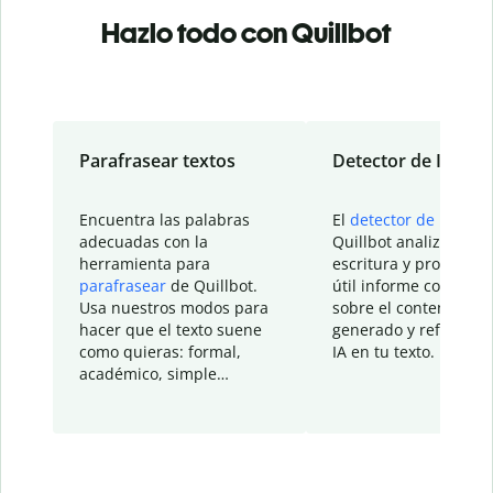
Hazlo todo con Quillbot
Parafrasear textos
Detector de IA
Encuentra las palabras
El
detector de IA
de
adecuadas con la
Quillbot analiza tu
herramienta para
escritura y proporcio
parafrasear
de Quillbot.
útil informe con detal
Usa nuestros modos para
sobre el contenido
hacer que el texto suene
generado y refinado p
como quieras: formal,
IA en tu texto.
académico, simple…