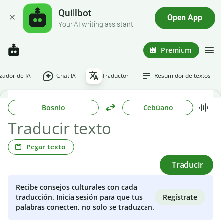
Quillbot
Open App
Your AI writing assistant
Premium
ador de IA
Chat IA
Traductor
Resumidor de textos
Bosnio
Cebúano
Pegar texto
Traducir
Recibe consejos culturales con cada
Regístrate
traducción. Inicia sesión para que tus
palabras conecten, no solo se traduzcan.