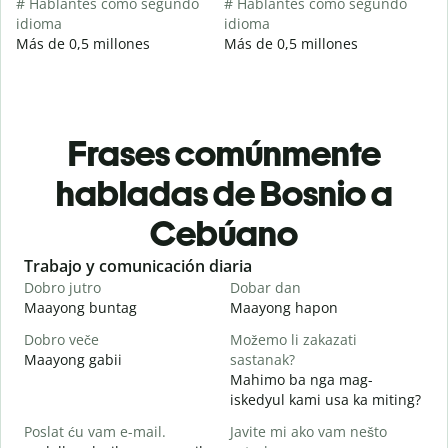
# Hablantes como segundo
# Hablantes como segundo
idioma
idioma
Más de 0,5 millones
Más de 0,5 millones
Frases comúnmente
habladas de Bosnio a
Cebúano
Slide 1 of 6
Trabajo y comunicación diaria
S
Dobro jutro
Dobar dan
Z
Maayong buntag
Maayong hapon
H
Dobro veče
Možemo li zakazati
M
Maayong gabii
sastanak?
A
Mahimo ba nga mag-
D
iskedyul kami usa ka miting?
M
Poslat ću vam e-mail.
Javite mi ako vam nešto
g