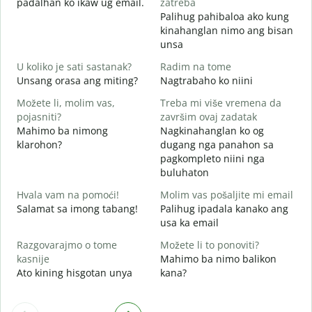
padalhan ko ikaw ug email.
zatreba
Palihug pahibaloa ako kung
G
kinahanglan nimo ang bisan
unsa
D
O
U koliko je sati sastanak?
Radim na tome
Unsang orasa ang miting?
Nagtrabaho ko niini
D
Možete li, molim vas,
Treba mi više vremena da
pojasniti?
završim ovaj zadatak
Mahimo ba nimong
Nagkinahanglan ko og
G
klarohon?
dugang nga panahon sa
A
pagkompleto niini nga
h
buluhaton
Hvala vam na pomoći!
Molim vas pošaljite mi email
Salamat sa imong tabang!
Palihug ipadala kanako ang
usa ka email
Razgovarajmo o tome
Možete li to ponoviti?
kasnije
Mahimo ba nimo balikon
Ato kining hisgotan unya
kana?