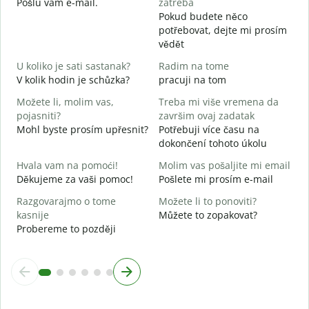
Pošlu vám e-mail.
zatreba
n
Pokud budete něco
potřebovat, dejte mi prosím
D
vědět
A
U koliko je sati sastanak?
Radim na tome
D
V kolik hodin je schůzka?
pracuji na tom
Možete li, molim vas,
Treba mi više vremena da
G
pojasniti?
završim ovaj zadatak
K
Mohl byste prosím upřesnit?
Potřebuji více času na
dokončení tohoto úkolu
Hvala vam na pomoći!
Molim vas pošaljite mi email
Děkujeme za vaši pomoc!
Pošlete mi prosím e-mail
Razgovarajmo o tome
Možete li to ponoviti?
kasnije
Můžete to zopakovat?
Probereme to později