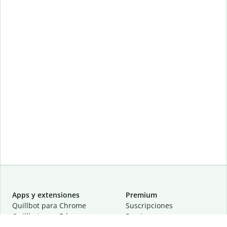
Apps y extensiones
Premium
Quillbot para Chrome
Suscripciones
Quillbot para Edge
Precios
Quillbot para Safari
Para equipos