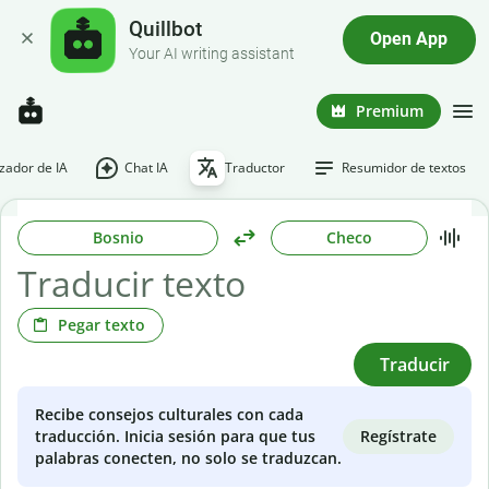
Quillbot
Open App
Your AI writing assistant
Premium
ador de IA
Chat IA
Traductor
Resumidor de textos
Bosnio
Checo
Pegar texto
Traducir
Recibe consejos culturales con cada
Regístrate
traducción. Inicia sesión para que tus
palabras conecten, no solo se traduzcan.