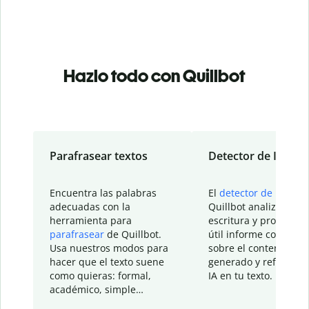
Hazlo todo con Quillbot
Parafrasear textos
Detector de IA
Encuentra las palabras
El
detector de IA
de
adecuadas con la
Quillbot analiza tu
herramienta para
escritura y proporcio
parafrasear
de Quillbot.
útil informe con detal
Usa nuestros modos para
sobre el contenido
hacer que el texto suene
generado y refinado p
como quieras: formal,
IA en tu texto.
académico, simple…