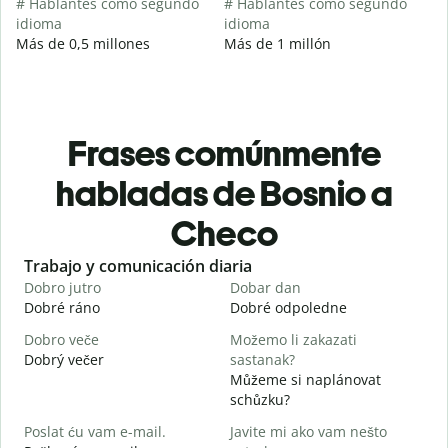
# Hablantes como segundo
# Hablantes como segundo
idioma
idioma
Más de 0,5 millones
Más de 1 millón
Frases comúnmente
habladas de Bosnio a
Checo
Slide 1 of 6
Trabajo y comunicación diaria
S
Dobro jutro
Dobar dan
Z
Dobré ráno
Dobré odpoledne
A
Dobro veče
Možemo li zakazati
M
Dobrý večer
sastanak?
j
Můžeme si naplánovat
D
schůzku?
D
Poslat ću vam e-mail.
Javite mi ako vam nešto