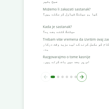
صبح بخیر
Možemo li zakazati sastanak?
کیا ہم میٹنگ شیڈول کر سکتے ہیں؟
Kada je sastanak?
میٹنگ کتنے بجے ہے؟
Trebam više vremena da izvršim ovaj za
کام کو مکمل کرنے کے لیے مزید وقت درکار
ہے۔
Razgovarajmo o tome kasnije
اس پر بعد میں بات کرتے ہیں۔