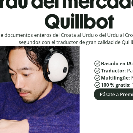
Urdu del mercad
Quillbot
e documentos enteros del Croata al Urdu o del Urdu al Cro
segundos con el traductor de gran calidad de Quill
Basado en IA
Traductor:
Pa
Multilingüe:
100 % gratis:
Pásate a Pre