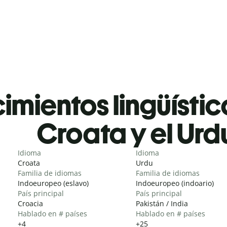
mientos lingüístic
Croata y el Urd
Idioma
Idioma
Croata
Urdu
Familia de idiomas
Familia de idiomas
Indoeuropeo (eslavo)
Indoeuropeo (indoario)
País principal
País principal
Croacia
Pakistán / India
Hablado en # países
Hablado en # países
+4
+25