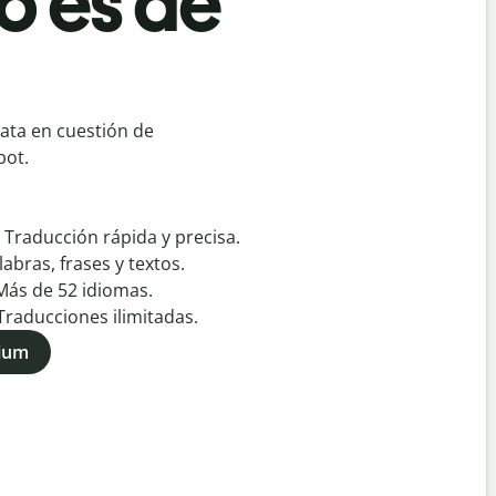
o es de
ata en cuestión de
bot.
:
Traducción rápida y precisa.
labras, frases y textos.
Más de
52
idiomas.
Traducciones ilimitadas.
mium