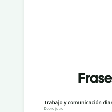
Fras
Slide 1 of 6
Trabajo y comunicación dia
Dobro jutro