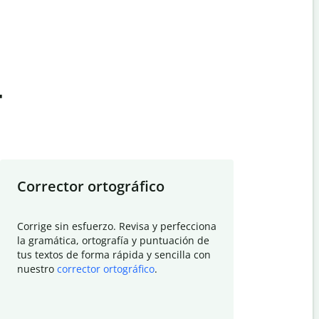
t
Corrector ortográfico
Resumid
Corrige sin esfuerzo. Revisa y perfecciona
Deja que el
la gramática, ortografía y puntuación de
Quillbot si
tus textos de forma rápida y sencilla con
investigació
nuestro
corrector ortográfico
.
electrónico
visión gener