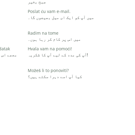
صبح بخیر
Poslat ću vam e-mail.
میں آپ کو ایک ای میل بھیجوں گا۔
Radim na tome
میں اس پر کام کر رہا ہوں۔
datak
Hvala vam na pomoći!
آپ کی مدد کے لیے آپ کا شکریہ!
مجھے اس 
Možeš li to ponoviti?
کیا آپ اسے دہرا سکتے ہیں؟