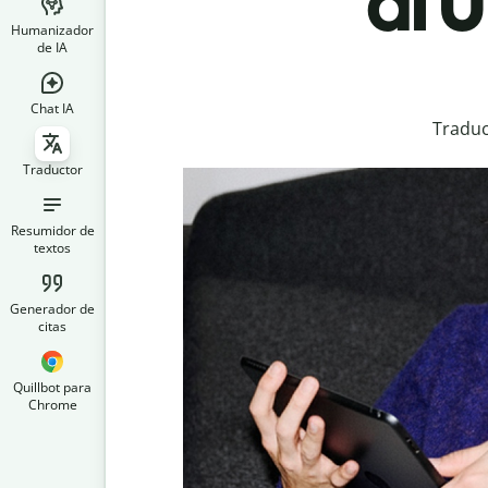
al 
Humanizador
de IA
Chat IA
Traduc
Traductor
Resumidor de
textos
Generador de
citas
Quillbot para
Chrome