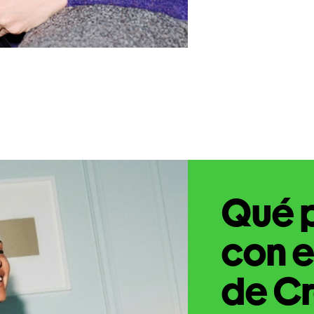
Qué 
con e
de Cr