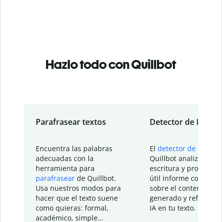
Hazlo todo con Quillbot
Parafrasear textos
Detector de IA
Encuentra las palabras
El
detector de IA
de
adecuadas con la
Quillbot analiza tu
herramienta para
escritura y proporcio
parafrasear
de Quillbot.
útil informe con detal
Usa nuestros modos para
sobre el contenido
hacer que el texto suene
generado y refinado p
como quieras: formal,
IA en tu texto.
académico, simple…