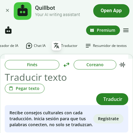
Quillbot
Open App
Your AI writing assistant
Premium
ador de IA
Chat IA
Traductor
Resumidor de textos
Finés
Coreano
Pegar texto
Traducir
Recibe consejos culturales con cada
Regístrate
traducción. Inicia sesión para que tus
palabras conecten, no solo se traduzcan.