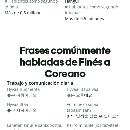
# Hablantes como segundo
Hangul
idioma
# Hablantes como segundo
Más de 0,5 millones
idioma
Más de 0,5 millones
Frases comúnmente
habladas de Finés a
Coreano
Slide 1 of 6
Trabajo y comunicación diaria
S
Hyvää huomenta
Hyvää iltapäivää
H
좋은 아침이에요
좋은 오후에요
Hyvää iltaa
Voimmeko sopia
N
좋은 저녁이에요
tapaamisen?
회의 일정을 잡을 수 있나요?
H
Lähetän sinulle sähköpostia.
Kerro minulle, jos tarvitset
i