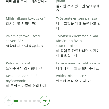
이메일을 보내드리겠습니다.
jotain
필요한 것이 있으면 알려주세
T
요.
Mihin aikaan kokous on?
Työskentelen sen parissa
K
회의는 몇 시입니까?
나는 그것을 위해 노력하고 있
다
H
Voisitko ystävällisesti
Tarvitsen enemmän aikaa
selventää?
tämän tehtävän
명확히 해 주시겠습니까?
suorittamiseen
M
이 작업을 완료하려면 시간이
더 필요합니다.
Kiitos avustasi!
Lähetä minulle sähköpostia
도와주셔서 감사합니다!
나에게 이메일을 보내주세요
Keskustellaan tästä
Voitko toistaa sen?
myöhemmin
반복해 주실 수 있나요?
이 문제는 나중에 논의하자