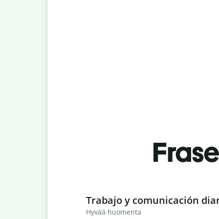
Fras
Slide 1 of 6
Trabajo y comunicación dia
Hyvää huomenta