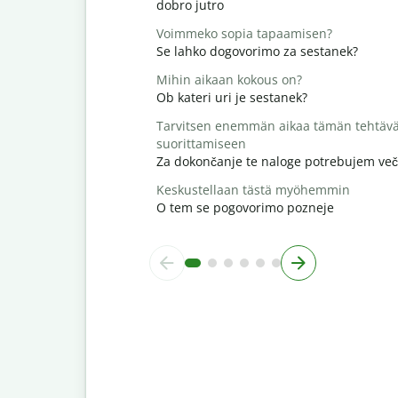
dobro jutro
Voimmeko sopia tapaamisen?
Se lahko dogovorimo za sestanek?
Mihin aikaan kokous on?
Ob kateri uri je sestanek?
Tarvitsen enemmän aikaa tämän tehtäv
suorittamiseen
Za dokončanje te naloge potrebujem več
Keskustellaan tästä myöhemmin
O tem se pogovorimo pozneje