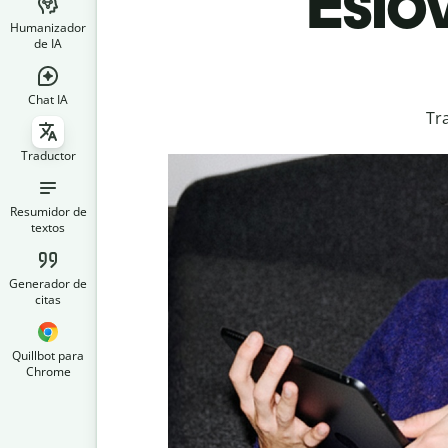
Eslo
Humanizador
de IA
Chat IA
Tr
Traductor
Resumidor de
textos
Generador de
citas
Quillbot para
Chrome