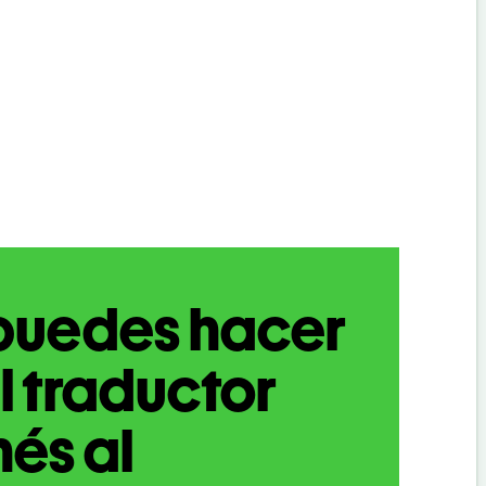
puedes hacer
l traductor
nés al