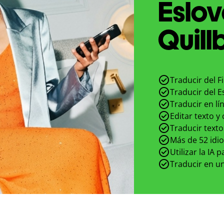
Eslo
Quill
Traducir del F
Traducir del E
Traducir en lí
Editar texto y
Traducir texto
Más de 52 idi
Utilizar la IA 
Traducir en un