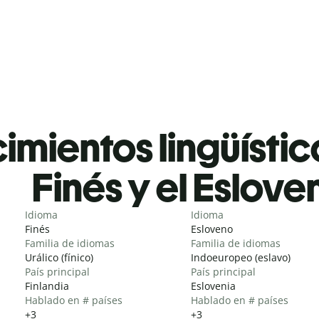
mientos lingüístic
Finés y el Eslove
Idioma
Idioma
Finés
Esloveno
Familia de idiomas
Familia de idiomas
Urálico (fínico)
Indoeuropeo (eslavo)
País principal
País principal
Finlandia
Eslovenia
Hablado en # países
Hablado en # países
+3
+3