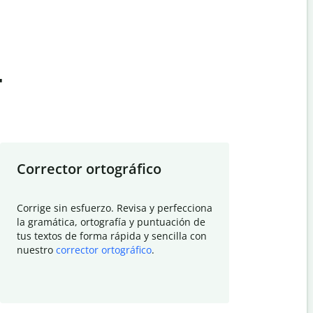
t
Corrector ortográfico
Resumid
Corrige sin esfuerzo. Revisa y perfecciona
Deja que el
la gramática, ortografía y puntuación de
Quillbot si
tus textos de forma rápida y sencilla con
investigació
nuestro
corrector ortográfico
.
electrónico
visión gener