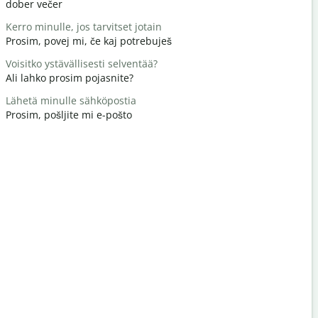
dober večer
Živjo/živjo
Kerro minulle, jos tarvitset jotain
Miten voit
Prosim, povej mi, če kaj potrebuješ
kako si
Voisitko ystävällisesti selventää?
Tervetuloa
Ali lahko prosim pojasnite?
Vabljeni
Lähetä minulle sähköpostia
Anteeksi /
Prosim, pošljite mi e-pošto
Oprostite /
Missä on lä
Kje je najbl