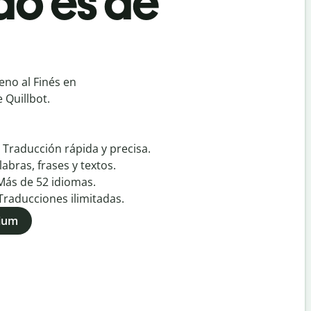
do es de
eno al Finés en
 Quillbot.
:
Traducción rápida y precisa.
labras, frases y textos.
Más de
52
idiomas.
Traducciones ilimitadas.
mium