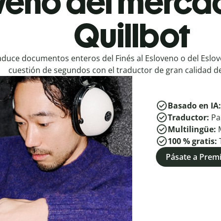
veno del merca
Quillbot
aduce documentos enteros del Finés al Esloveno o del Eslov
cuestión de segundos con el traductor de gran calidad de
Basado en IA
Traductor:
Pa
Multilingüe:
100 % gratis:
Pásate a Pre