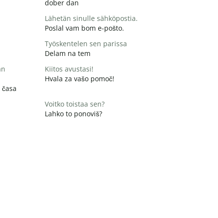
dober dan
Lähetän sinulle sähköpostia.
Poslal vam bom e-pošto.
Työskentelen sen parissa
Delam na tem
än
Kiitos avustasi!
Hvala za vašo pomoč!
 časa
Voitko toistaa sen?
Lahko to ponoviš?