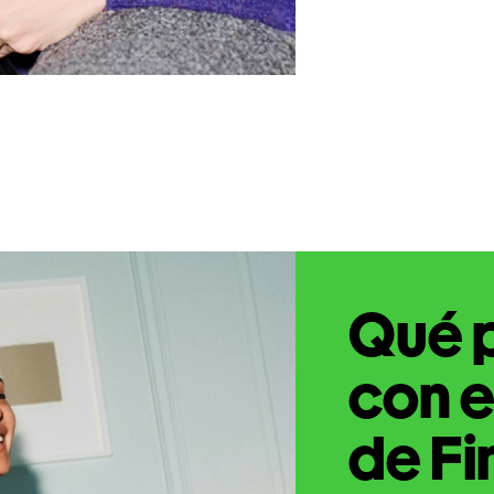
Qué 
con e
de Fi