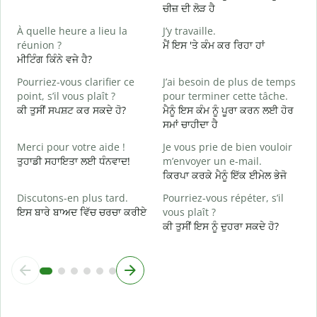
ਤ
ਚੀਜ਼ ਦੀ ਲੋੜ ਹੈ
O
À quelle heure a lieu la
J’y travaille.
ਹ
réunion ?
ਮੈਂ ਇਸ 'ਤੇ ਕੰਮ ਕਰ ਰਿਹਾ ਹਾਂ
ਮੀਟਿੰਗ ਕਿੰਨੇ ਵਜੇ ਹੈ?
A
ਅ
Pourriez-vous clarifier ce
J’ai besoin de plus de temps
point, s’il vous plaît ?
pour terminer cette tâche.
O
ਕੀ ਤੁਸੀਂ ਸਪਸ਼ਟ ਕਰ ਸਕਦੇ ਹੋ?
ਮੈਨੂੰ ਇਸ ਕੰਮ ਨੂੰ ਪੂਰਾ ਕਰਨ ਲਈ ਹੋਰ
?
ਸਮਾਂ ਚਾਹੀਦਾ ਹੈ
ਨ
Merci pour votre aide !
Je vous prie de bien vouloir
ਤੁਹਾਡੀ ਸਹਾਇਤਾ ਲਈ ਧੰਨਵਾਦ!
m’envoyer un e-mail.
ਕਿਰਪਾ ਕਰਕੇ ਮੈਨੂੰ ਇੱਕ ਈਮੇਲ ਭੇਜੋ
Discutons-en plus tard.
Pourriez-vous répéter, s’il
ਇਸ ਬਾਰੇ ਬਾਅਦ ਵਿੱਚ ਚਰਚਾ ਕਰੀਏ
vous plaît ?
ਕੀ ਤੁਸੀਂ ਇਸ ਨੂੰ ਦੁਹਰਾ ਸਕਦੇ ਹੋ?