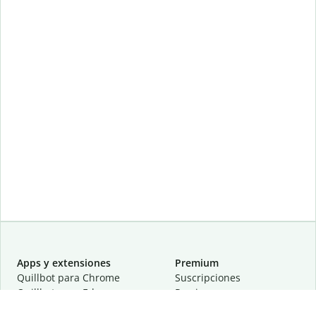
Apps y extensiones
Premium
Quillbot para Chrome
Suscripciones
Quillbot para Edge
Precios
Quillbot para Safari
Para equipos