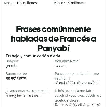
Más de 100 millones
Más de 15 millones
Frases comúnmente
habladas de Francés a
Panyabí
Slide 1 of 6
Trabajo y comunicación diaria
S
Bonjour
Bon après-midi
B
ਸ਼ੁਭ ਸਵੇਰ
ਨਮਸਕਾਰ
ਹ
Bonne soirée
Pouvons-nous planifier une
ਸਤ ਸ੍ਰੀ ਅਕਾਲ
réunion ?
J
ਕੀ ਅਸੀਂ ਮੀਟਿੰਗ ਤਹਿ ਕਰ ਸਕਦੇ ਹਾਂ?
ਮ
Je vous enverrai un e-mail.
N’hésitez pas à me faire
B
ਮੈਂ ਤੁਹਾਨੂੰ ਇੱਕ ਈਮੇਲ ਭੇਜਾਂਗਾ।
savoir si vous avez besoin de
ਸ
quelque chose.
V
ਕਿਰਪਾ ਕਰਕੇ ਮੈਨੂੰ ਦੱਸੋ ਜੇ ਤੁਹਾਨੂੰ ਕਿਸੇ