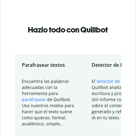
Hazlo todo con Quillbot
Parafrasear textos
Detector de IA
Encuentra las palabras
El
detector de IA
de
adecuadas con la
Quillbot analiza tu
herramienta para
escritura y proporcio
parafrasear
de Quillbot.
útil informe con detal
Usa nuestros modos para
sobre el contenido
hacer que el texto suene
generado y refinado p
como quieras: formal,
IA en tu texto.
académico, simple…