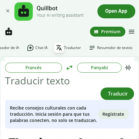
Quillbot
Open App
Your AI writing assistant
Premium
ador de IA
Chat IA
Traductor
Resumidor de textos
Francés
Panyabí
Traducir
Recibe consejos culturales con cada
Regístrate
traducción. Inicia sesión para que tus
palabras conecten, no solo se traduzcan.