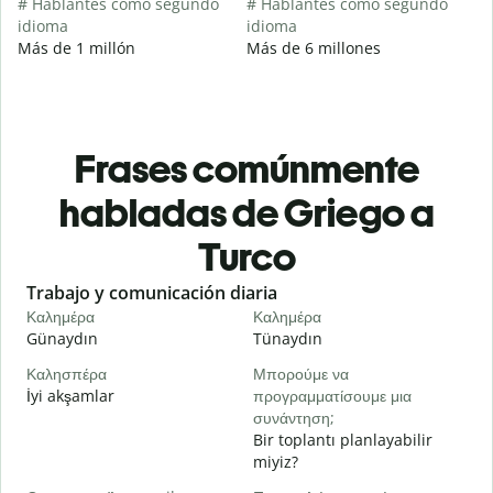
# Hablantes como segundo
# Hablantes como segundo
idioma
idioma
Más de 1 millón
Más de 6 millones
Frases comúnmente
habladas de Griego a
Turco
Slide 1 of 6
Trabajo y comunicación diaria
S
Καλημέρα
Καλημέρα
Γ
Günaydın
Tünaydın
M
Καλησπέρα
Μπορούμε να
Τ
İyi akşamlar
προγραμματίσουμε μια
συνάντηση;
Κ
Bir toplantı planlayabilir
G
miyiz?
Κ