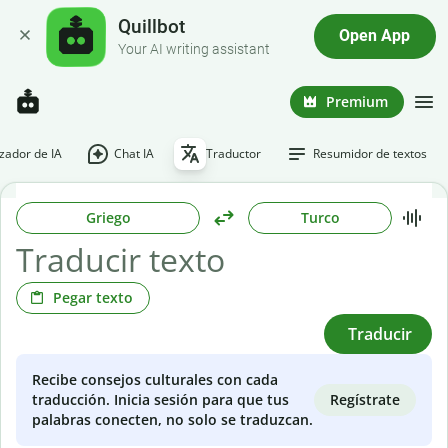
Quillbot
Open App
Your AI writing assistant
Premium
ador de IA
Chat IA
Traductor
Resumidor de textos
Griego
Turco
Pegar texto
Traducir
Recibe consejos culturales con cada
Regístrate
traducción. Inicia sesión para que tus
palabras conecten, no solo se traduzcan.