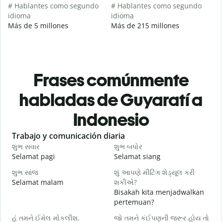
# Hablantes como segundo
# Hablantes como segundo
idioma
idioma
Más de 5 millones
Más de 215 millones
Frases comúnmente
habladas de Guyaratí a
Indonesio
Slide 1 of 6
Trabajo y comunicación diaria
S
શુભ સવાર
શુભ બપોર
હ
Selamat pagi
Selamat siang
H
શુભ સાંજ
શું આપણે મીટિંગ શેડ્યૂલ કરી
મ
Selamat malam
શકીએ?
N
Bisakah kita menjadwalkan
શ
pertemuan?
S
હું તમને ઈમેલ મોકલીશ.
જો તમને કંઈપણની જરૂર હોય તો