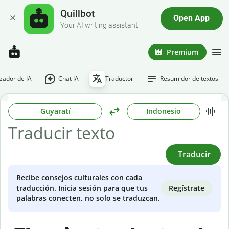
Quillbot
Open App
Your AI writing assistant
Premium
ador de IA
Chat IA
Traductor
Resumidor de textos
Guyaratí
Indonesio
Traducir
Recibe consejos culturales con cada
Regístrate
traducción. Inicia sesión para que tus
palabras conecten, no solo se traduzcan.