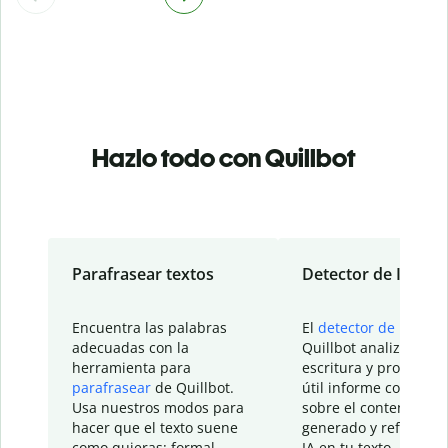
Hazlo todo con Quillbot
Parafrasear textos
Detector de IA
Encuentra las palabras
El
detector de IA
de
adecuadas con la
Quillbot analiza tu
herramienta para
escritura y proporcio
parafrasear
de Quillbot.
útil informe con detal
Usa nuestros modos para
sobre el contenido
hacer que el texto suene
generado y refinado p
como quieras: formal,
IA en tu texto.