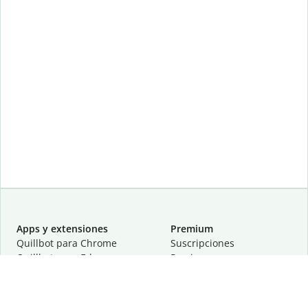
Apps y extensiones
Premium
Quillbot para Chrome
Suscripciones
Quillbot para Edge
Precios
Quillbot para Safari
Para equipos
Quillbot para Android
Afiliación
Quillbot para iOS
Solicita una demostración