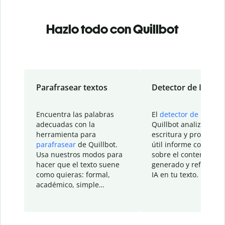
Hazlo todo con Quillbot
Parafrasear textos
Detector de IA
Encuentra las palabras
El
detector de IA
de
adecuadas con la
Quillbot analiza tu
herramienta para
escritura y proporcio
parafrasear
de Quillbot.
útil informe con detal
Usa nuestros modos para
sobre el contenido
hacer que el texto suene
generado y refinado p
como quieras: formal,
IA en tu texto.
académico, simple…