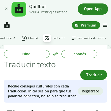
Quillbot
Open App
Your AI writing assistant
Premium
ador de IA
Chat IA
Traductor
Resumidor de textos
Hindi
Japonés
Traducir
Recibe consejos culturales con cada
Regístrate
traducción. Inicia sesión para que tus
palabras conecten, no solo se traduzcan.