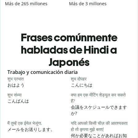
Más de 265 millones
Más de 3 millones
Frases comúnmente
habladas de Hindi a
Japonés
Slide 1 of 6
Trabajo y comunicación diaria
S
शुभ प्रभात
शुभ दोपहर
ह
おはよう
こんにちは
शुभ संध्या
क्या हम एक मीटिंग शेड्यूल कर सकते
म
こんばんは
हैं?
会議をスケジュールできます
स
か?
मैं तुम्हें एक ईमेल भेजूंगा.
यदि आपको किसी चीज़ की आवश्यकता
メールをお送りします。
हो तो कृपया मुझे बताएं
आ
何か必要なことがあればお知