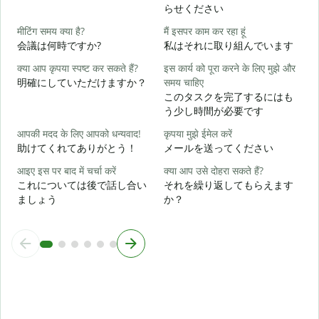
らせください
हा
मीटिंग समय क्या है?
मैं इसपर काम कर रहा हूं
会議は何時ですか?
私はそれに取り組んでいます
अ
क्या आप कृपया स्पष्ट कर सकते हैं?
इस कार्य को पूरा करने के लिए मुझे और
明確にしていただけますか？
समय चाहिए
このタスクを完了するにはも
न
う少し時間が必要です
आपकी मदद के लिए आपको धन्यवाद!
कृपया मुझे ईमेल करें
助けてくれてありがとう！
メールを送ってください
आइए इस पर बाद में चर्चा करें
क्या आप उसे दोहरा सकते हैं?
これについては後で話し合い
それを繰り返してもらえます
ましょう
か？