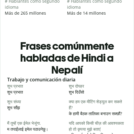
# Hablantes como segundo
# Hablantes como segundo
idioma
idioma
Más de 265 millones
Más de 14 millones
Frases comúnmente
habladas de Hindi a
Nepalí
Slide 1 of 6
Trabajo y comunicación diaria
S
शुभ प्रभात
शुभ दोपहर
ह
शुभ प्रभात
शुभ दिउँसो
न
शुभ संध्या
क्या हम एक मीटिंग शेड्यूल कर सकते
म
शुभ साँझ
हैं?
म
के हामी बैठक तालिका बनाउन सक्छौं?
स
मैं तुम्हें एक ईमेल भेजूंगा.
यदि आपको किसी चीज़ की आवश्यकता
श
म तपाईंलाई इमेल पठाउनेछु।
हो तो कृपया मुझे बताएं
आ