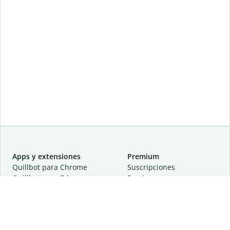
Apps y extensiones
Premium
Quillbot para Chrome
Suscripciones
Quillbot para Edge
Precios
Quillbot para Safari
Para equipos
Quillbot para Android
Afiliación
Quillbot para iOS
Solicita una demostración
Quillbot para Windows