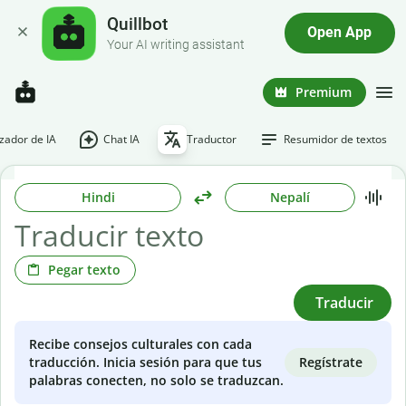
Quillbot
Open App
Your AI writing assistant
Premium
ador de IA
Chat IA
Traductor
Resumidor de textos
Hindi
Nepalí
Pegar texto
Traducir
Recibe consejos culturales con cada
Regístrate
traducción. Inicia sesión para que tus
palabras conecten, no solo se traduzcan.