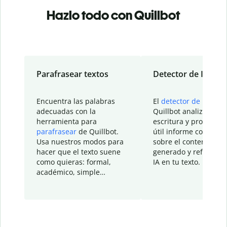
Hazlo todo con Quillbot
Parafrasear textos
Detector de IA
Encuentra las palabras
El
detector de IA
de
adecuadas con la
Quillbot analiza tu
herramienta para
escritura y proporcio
parafrasear
de Quillbot.
útil informe con detal
Usa nuestros modos para
sobre el contenido
hacer que el texto suene
generado y refinado p
como quieras: formal,
IA en tu texto.
académico, simple…