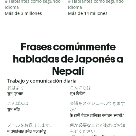
# Hablantes como segundo
# Hablantes como segundo
idioma
idioma
Más de 3 millones
Más de 14 millones
Frases comúnmente
habladas de Japonés a
Nepalí
Slide 1 of 6
Trabajo y comunicación diaria
S
おはよう
こんにちは
शुभ प्रभात
शुभ दिउँसो
न
こんばんは
会議をスケジュールできます
शुभ साँझ
か?
म
के हामी बैठक तालिका बनाउन सक्छौं?
メールをお送りします。
何か必要なことがあればお知
म तपाईंलाई इमेल पठाउनेछु।
らせください
श