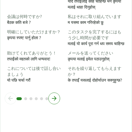
यदि तपाईलाई केहि चाहिन्छ भने कृपया
मलाई थाहा दिनुहोस्
त
会議は何時ですか?
私はそれに取り組んでいます
बैठक कति बजे ?
म यसमा काम गरिरहेको छु
ह
明確にしていただけますか？
このタスクを完了するにはも
कृपया स्पष्ट पार्नु होला ?
う少し時間が必要です
अ
मलाई यो कार्य पूरा गर्न थप समय चाहिन्छ
助けてくれてありがとう！
メールを送ってください
तपाईंको मद्दतको लागि धन्यवाद!
कृपया मलाई इमेल पठाउनुहोस्
स
これについては後で話し合い
それを繰り返してもらえます
ましょう
か？
यो पछि चर्चा गरौं
के तपाइँ यसलाई दोहोर्याउन सक्नुहुन्छ?