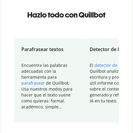
Hazlo todo con Quillbot
Parafrasear textos
Detector de IA
Encuentra las palabras
El
detector de IA
de
adecuadas con la
Quillbot analiza tu
herramienta para
escritura y proporcio
parafrasear
de Quillbot.
útil informe con detal
Usa nuestros modos para
sobre el contenido
hacer que el texto suene
generado y refinado p
como quieras: formal,
IA en tu texto.
académico, simple…