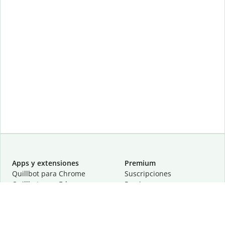
Apps y extensiones
Premium
Quillbot para Chrome
Suscripciones
Quillbot para Edge
Precios
Quillbot para Safari
Para equipos
Quillbot para Android
Afiliación
Quillbot para iOS
Solicita una demostración