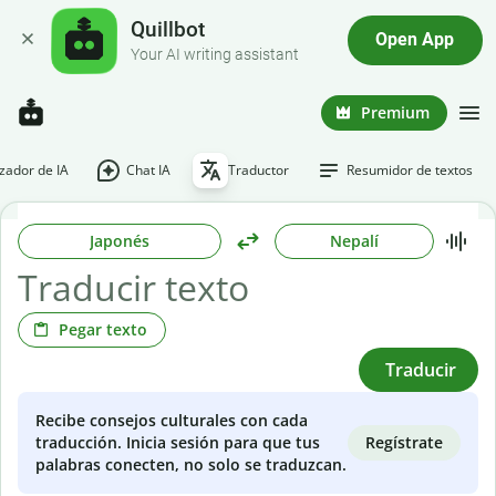
Quillbot
Open App
Your AI writing assistant
Premium
ador de IA
Chat IA
Traductor
Resumidor de textos
Japonés
Nepalí
Pegar texto
Traducir
Recibe consejos culturales con cada
Regístrate
traducción. Inicia sesión para que tus
palabras conecten, no solo se traduzcan.