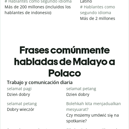
# Hablantes como segundo idioma
Latino
Más de 200 millones (incluidos los
# Hablantes como
hablantes de indonesio)
segundo idioma
Más de 2 millones
Frases comúnmente
habladas de Malayo a
Polaco
Slide 1 of 6
Trabajo y comunicación diaria
S
selamat pagi
selamat petang
H
Dzień dobry
Dzień dobry
C
selamat petang
Bolehkah kita menjadualkan
n
Dobry wieczór
mesyuarat?
N
Czy możemy umówić się na
S
spotkanie?
p