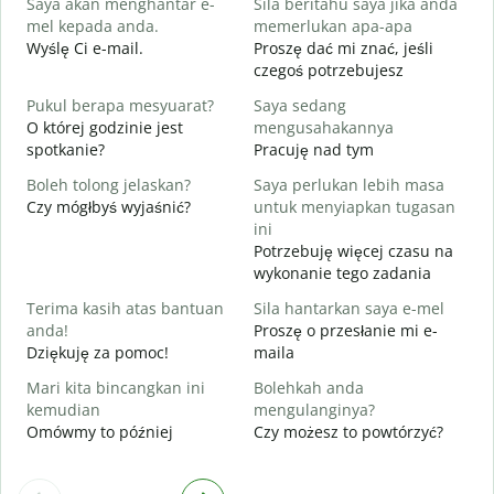
Saya akan menghantar e-
Sila beritahu saya jika anda
D
mel kepada anda.
memerlukan apa-apa
A
Wyślę Ci e-mail.
Proszę dać mi znać, jeśli
N
czegoś potrzebujesz
Y
Pukul berapa mesyuarat?
Saya sedang
T
O której godzinie jest
mengusahakannya
spotkanie?
Pracuję nad tym
s
D
Boleh tolong jelaskan?
Saya perlukan lebih masa
Czy mógłbyś wyjaśnić?
untuk menyiapkan tugasan
D
ini
G
Potrzebuję więcej czasu na
wykonanie tego zadania
Terima kasih atas bantuan
Sila hantarkan saya e-mel
anda!
Proszę o przesłanie mi e-
Dziękuję za pomoc!
maila
Mari kita bincangkan ini
Bolehkah anda
kemudian
mengulanginya?
Omówmy to później
Czy możesz to powtórzyć?