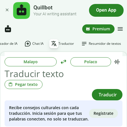
Quillbot
Open App
Your AI writing assistant
Premium
ador de IA
Chat IA
Traductor
Resumidor de textos
Malayo
Polaco
Pegar texto
Traducir
Recibe consejos culturales con cada
Regístrate
traducción. Inicia sesión para que tus
palabras conecten, no solo se traduzcan.