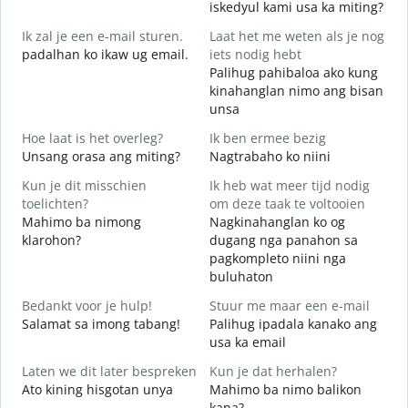
iskedyul kami usa ka miting?
Ik zal je een e-mail sturen.
Laat het me weten als je nog
M
padalhan ko ikaw ug email.
iets nodig hebt
g
Palihug pahibaloa ako kung
G
kinahanglan nimo ang bisan
G
unsa
J
Hoe laat is het overleg?
Ik ben ermee bezig
O
Unsang orasa ang miting?
Nagtrabaho ko niini
T
Kun je dit misschien
Ik heb wat meer tijd nodig
toelichten?
om deze taak te voltooien
Mahimo ba nimong
Nagkinahanglan ko og
klarohon?
dugang nga panahon sa
W
pagkompleto niini nga
h
buluhaton
A
h
Bedankt voor je hulp!
Stuur me maar een e-mail
Salamat sa imong tabang!
Palihug ipadala kanako ang
usa ka email
Laten we dit later bespreken
Kun je dat herhalen?
Ato kining hisgotan unya
Mahimo ba nimo balikon
kana?