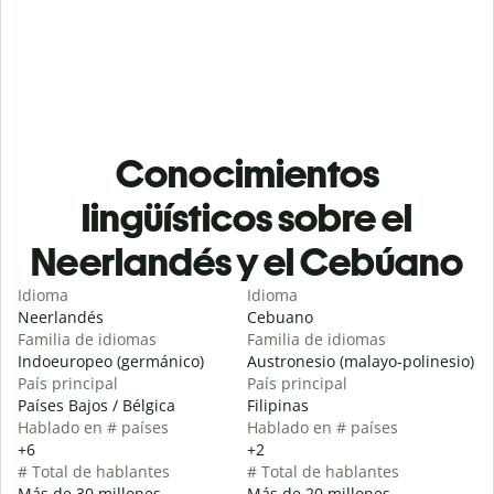
Conocimientos
lingüísticos sobre el
Neerlandés y el Cebúano
Idioma
Idioma
Neerlandés
Cebuano
Familia de idiomas
Familia de idiomas
Indoeuropeo (germánico)
Austronesio (malayo-polinesio)
País principal
País principal
Países Bajos / Bélgica
Filipinas
Hablado en # países
Hablado en # países
+6
+2
# Total de hablantes
# Total de hablantes
Más de 30 millones
Más de 20 millones