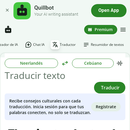
Quillbot
Open App
Your AI writing assistant
Premium
ador de IA
Chat IA
Traductor
Resumidor de textos
Neerlandés
Cebúano
Traducir
Recibe consejos culturales con cada
Regístrate
traducción. Inicia sesión para que tus
palabras conecten, no solo se traduzcan.