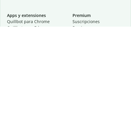
Apps y extensiones
Premium
Quillbot para Chrome
Suscripciones
Quillbot para Edge
Precios
Quillbot para Safari
Para equipos
Quillbot para Android
Afiliación
Quillbot para iOS
Solicita una demostración
Quillbot para Windows
Quillbot para macOS
Quillbot para Word
Herramientas
Empresa
Recursos de escritura
Acerca de
Corrección lingüística
Privacidad
Citas y originalidad
Empleos
Herramientas de IA
Centro de ayuda
Herramientas PDF
Contáctanos
Herramientas para
Recursos
imágenes
Otras herramientas
Herramientas de conversión