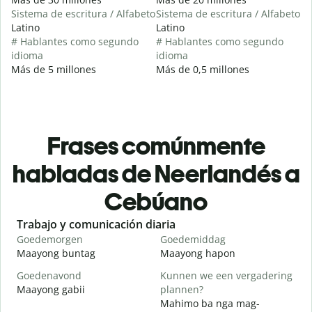
Sistema de escritura / Alfabeto
Sistema de escritura / Alfabeto
Latino
Latino
# Hablantes como segundo
# Hablantes como segundo
idioma
idioma
Más de 5 millones
Más de 0,5 millones
Frases comúnmente
habladas de Neerlandés a
Cebúano
Slide 1 of 6
Trabajo y comunicación diaria
S
Goedemorgen
Goedemiddag
H
Maayong buntag
Maayong hapon
H
Goedenavond
Kunnen we een vergadering
M
Maayong gabii
plannen?
A
Mahimo ba nga mag-
G