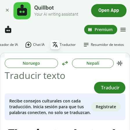
Quillbot
Open App
Your AI writing assistant
Premium
ador de IA
Chat IA
Traductor
Resumidor de textos
Noruego
Nepalí
Traducir
Recibe consejos culturales con cada
Regístrate
traducción. Inicia sesión para que tus
palabras conecten, no solo se traduzcan.