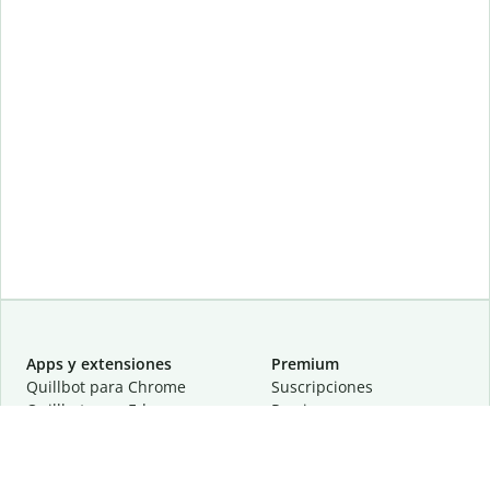
Apps y extensiones
Premium
Quillbot para Chrome
Suscripciones
Quillbot para Edge
Precios
Quillbot para Safari
Para equipos
Quillbot para Android
Afiliación
Quillbot para iOS
Solicita una demostración