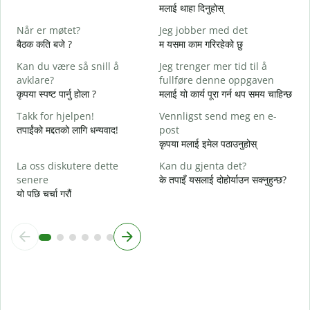
D
मलाई थाहा दिनुहोस्
त
Når er møtet?
Jeg jobber med det
J
बैठक कति बजे ?
म यसमा काम गरिरहेको छु
ह
Kan du være så snill å
Jeg trenger mer tid til å
A
avklare?
fullføre denne oppgaven
अ
कृपया स्पष्ट पार्नु होला ?
मलाई यो कार्य पूरा गर्न थप समय चाहिन्छ
H
Takk for hjelpen!
Vennligst send meg en e-
h
तपाईंको मद्दतको लागि धन्यवाद!
post
स
कृपया मलाई इमेल पठाउनुहोस्
La oss diskutere dette
Kan du gjenta det?
senere
के तपाइँ यसलाई दोहोर्याउन सक्नुहुन्छ?
यो पछि चर्चा गरौं