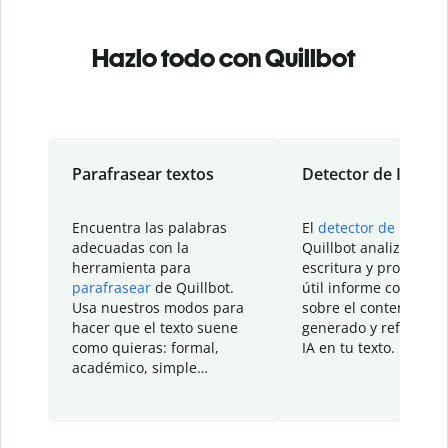
Hazlo todo con Quillbot
Parafrasear textos
Detector de IA
Encuentra las palabras
El
detector de IA
de
adecuadas con la
Quillbot analiza tu
herramienta para
escritura y proporcio
parafrasear
de Quillbot.
útil informe con detal
Usa nuestros modos para
sobre el contenido
hacer que el texto suene
generado y refinado p
como quieras: formal,
IA en tu texto.
académico, simple…