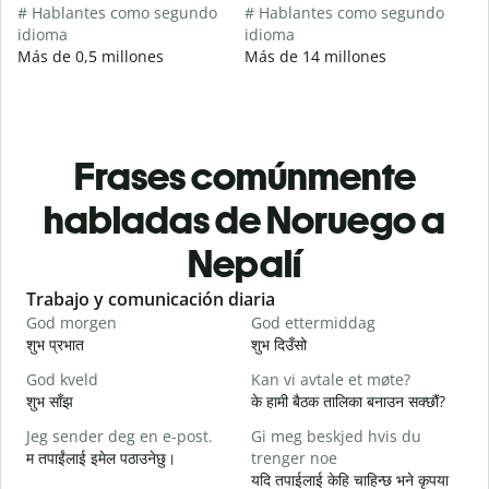
# Hablantes como segundo
# Hablantes como segundo
idioma
idioma
Más de 0,5 millones
Más de 14 millones
Frases comúnmente
habladas de Noruego a
Nepalí
Slide 1 of 6
Trabajo y comunicación diaria
S
God morgen
God ettermiddag
H
शुभ प्रभात
शुभ दिउँसो
न
God kveld
Kan vi avtale et møte?
J
शुभ साँझ
के हामी बैठक तालिका बनाउन सक्छौं?
म
Jeg sender deg en e-post.
Gi meg beskjed hvis du
G
म तपाईंलाई इमेल पठाउनेछु।
trenger noe
श
यदि तपाईलाई केहि चाहिन्छ भने कृपया