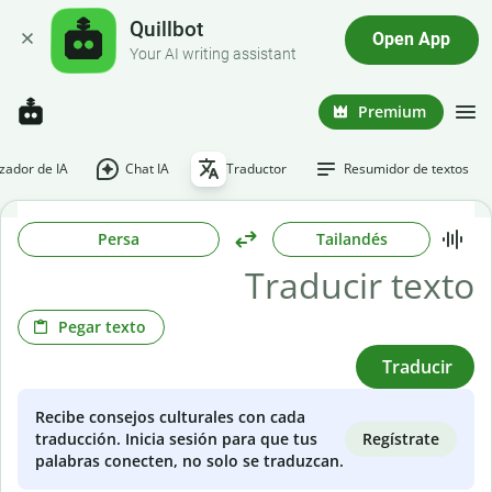
Quillbot
Open App
Your AI writing assistant
Premium
ador de IA
Chat IA
Traductor
Resumidor de textos
Persa
Tailandés
Pegar texto
Traducir
Recibe consejos culturales con cada
Regístrate
traducción. Inicia sesión para que tus
palabras conecten, no solo se traduzcan.