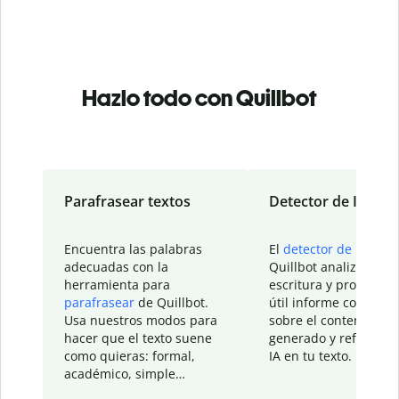
Hazlo todo con Quillbot
Parafrasear textos
Detector de IA
Encuentra las palabras
El
detector de IA
de
adecuadas con la
Quillbot analiza tu
herramienta para
escritura y proporcio
parafrasear
de Quillbot.
útil informe con detal
Usa nuestros modos para
sobre el contenido
hacer que el texto suene
generado y refinado p
como quieras: formal,
IA en tu texto.
académico, simple…