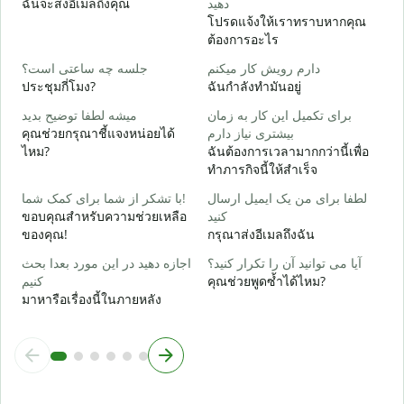
ฉันจะส่งอีเมลถึงคุณ
دهید
ด
โปรดแจ้งให้เราทราบหากคุณ
ต้องการอะไร
ر
ใ
دارم رویش کار میکنم
جلسه چه ساعتی است؟
ประชุมกี่โมง?
ฉันกำลังทำมันอยู่
ظ
ล
برای تکمیل این کار به زمان
میشه لطفا توضیح بدید
คุณช่วยกรุณาชี้แจงหน่อยได้
بیشتری نیاز دارم
؟
ไหม?
ฉันต้องการเวลามากกว่านี้เพื่อ
โ
ทำภารกิจนี้ให้สำเร็จ
لطفا برای من یک ایمیل ارسال
با تشکر از شما برای کمک شما!
ขอบคุณสำหรับความช่วยเหลือ
کنید
ของคุณ!
กรุณาส่งอีเมลถึงฉัน
آیا می توانید آن را تکرار کنید؟
اجازه دهید در این مورد بعدا بحث
کنیم
คุณช่วยพูดซ้ำได้ไหม?
มาหารือเรื่องนี้ในภายหลัง