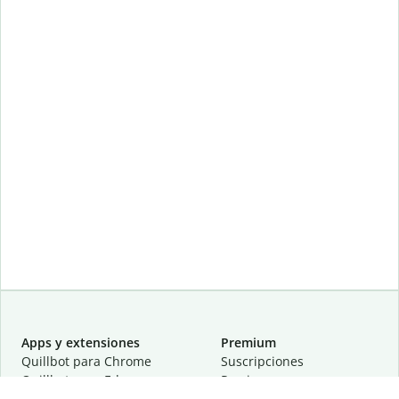
Apps y extensiones
Premium
Quillbot para Chrome
Suscripciones
Quillbot para Edge
Precios
Quillbot para Safari
Para equipos