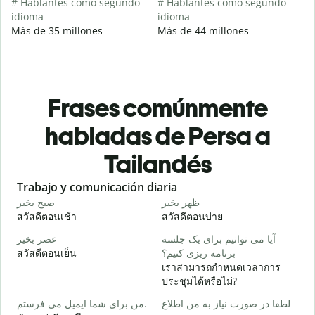
# Hablantes como segundo
# Hablantes como segundo
idioma
idioma
Más de 35 millones
Más de 44 millones
Frases comúnmente
habladas de Persa a
Tailandés
Slide 1 of 6
Trabajo y comunicación diaria
S
م
ظهر بخیر
صبح بخیر
สวัสดีตอนเช้า
สวัสดีตอนบ่าย
ส
ت
آیا می توانیم برای یک جلسه
عصر بخیر
สวัสดีตอนเย็น
برنامه ریزی کنیم؟
ฉ
เราสามารถกำหนดเวลาการ
ر
ประชุมได้หรือไม่?
ส
لطفا در صورت نیاز به من اطلاع
من برای شما ایمیل می فرستم.
د